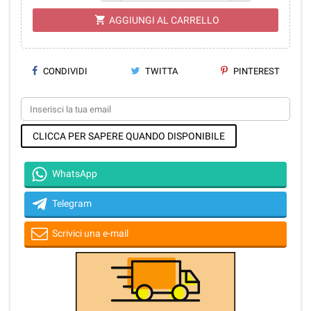
shopping_cart
AGGIUNGI AL CARRELLO
CONDIVIDI
TWITTA
PINTEREST
CLICCA PER SAPERE QUANDO DISPONIBILE
WhatsApp
Telegram
Scrivici una e-mail