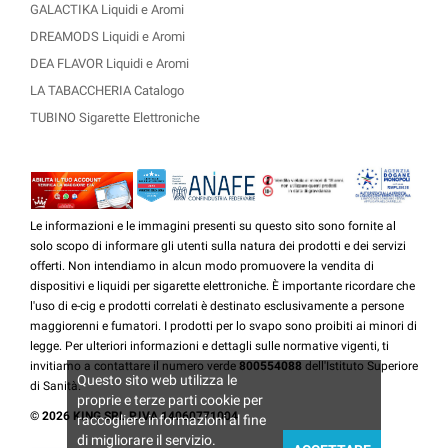
GALACTIKA Liquidi e Aromi
DREAMODS Liquidi e Aromi
DEA FLAVOR Liquidi e Aromi
LA TABACCHERIA Catalogo
TUBINO Sigarette Elettroniche
Le informazioni e le immagini presenti su questo sito sono fornite al
solo scopo di informare gli utenti sulla natura dei prodotti e dei servizi
offerti. Non intendiamo in alcun modo promuovere la vendita di
dispositivi e liquidi per sigarette elettroniche. È importante ricordare che
l'uso di e-cig e prodotti correlati è destinato esclusivamente a persone
maggiorenni e fumatori. I prodotti per lo svapo sono proibiti ai minori di
legge. Per ulteriori informazioni e dettagli sulle normative vigenti, ti
invitiamo a contattare il numero verde
800554088
dell'Istituto Superiore
Questo sito web utilizza le
di Sanità.
proprie e terze parti cookie per
© 2026 KING SRL P.IVA 14060771004
raccogliere informazioni al fine
di migliorare il servizio.