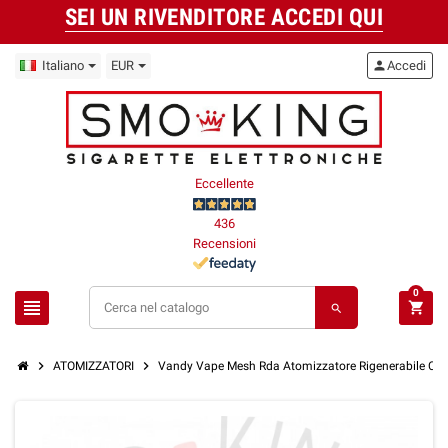
SEI UN RIVENDITORE ACCEDI QUI
Italiano
EUR
person
Accedi
Eccellente
436
Recensioni
0
view_headline
shopping_cart
search
chevron_right
chevron_right
ATOMIZZATORI
Vandy Vape Mesh Rda Atomizzatore Rigenerabile Con