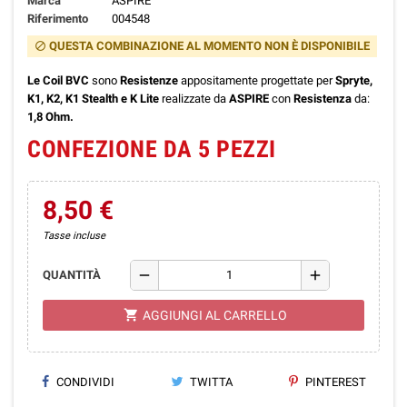
Marca
ASPIRE
Riferimento
004548
QUESTA COMBINAZIONE AL MOMENTO NON È DISPONIBILE
block
Le Coil BVC
sono
Resistenze
appositamente progettate per
Spryte,
K1, K2, K1 Stealth e K Lite
realizzate da
ASPIRE
con
Resistenza
da:
1,8 Ohm.
CONFEZIONE DA 5 PEZZI
8,50 €
Tasse incluse
remove
add
QUANTITÀ
shopping_cart
AGGIUNGI AL CARRELLO
CONDIVIDI
TWITTA
PINTEREST