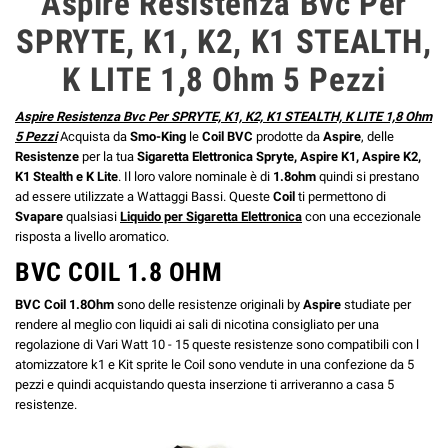
Aspire Resistenza Bvc Per
SPRYTE, K1, K2, K1 STEALTH,
K LITE 1,8 Ohm 5 Pezzi
Aspire Resistenza Bvc Per SPRYTE, K1, K2, K1 STEALTH, K LITE 1,8 Ohm
5 Pezzi
Acquista da
Smo-King
le
Coil BVC
prodotte da
Aspire
, delle
Resistenze
per la tua
Sigaretta Elettronica Spryte, Aspire K1, Aspire K2,
K1 Stealth e K Lite
. Il loro valore nominale è di
1.8ohm
quindi si prestano
ad essere utilizzate a Wattaggi Bassi. Queste
Coil
ti permettono di
Svapare
qualsiasi
Liquido per Sigaretta Elettronica
con una eccezionale
risposta a livello aromatico.
BVC COIL 1.8 OHM
BVC Coil 1.8Ohm
sono delle resistenze originali by
Aspire
studiate per
rendere al meglio con liquidi ai sali di nicotina consigliato per una
regolazione di Vari Watt 10 - 15 queste resistenze sono compatibili con l
atomizzatore k1 e Kit sprite le Coil sono vendute in una confezione da 5
pezzi e quindi acquistando questa inserzione ti arriveranno a casa 5
resistenze.