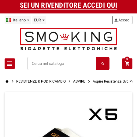
SEI UN RIVENDITORE ACCEDI QUI
Italiano
EUR
person
Accedi
0
view_headline
shopping_cart
search
chevron_right
chevron_right
chevron_right
RESISTENZE & POD RICAMBIO
ASPIRE
Aspire Resistenza Bvc Per