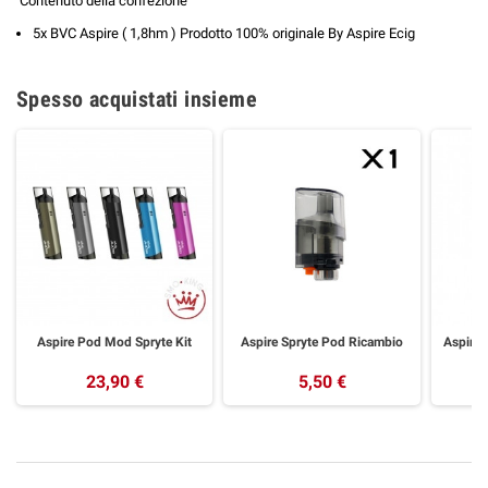
Contenuto della confezione
5x BVC Aspire ( 1,8hm ) Prodotto 100% originale By Aspire Ecig
Spesso acquistati insieme
Aspire Pod Mod Spryte Kit
Aspire Spryte Pod Ricambio
Aspire
23,90 €
5,50 €