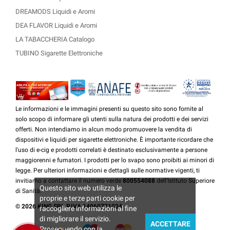
DREAMODS Liquidi e Aromi
DEA FLAVOR Liquidi e Aromi
LA TABACCHERIA Catalogo
TUBINO Sigarette Elettroniche
Le informazioni e le immagini presenti su questo sito sono fornite al
solo scopo di informare gli utenti sulla natura dei prodotti e dei servizi
offerti. Non intendiamo in alcun modo promuovere la vendita di
dispositivi e liquidi per sigarette elettroniche. È importante ricordare che
l'uso di e-cig e prodotti correlati è destinato esclusivamente a persone
maggiorenni e fumatori. I prodotti per lo svapo sono proibiti ai minori di
legge. Per ulteriori informazioni e dettagli sulle normative vigenti, ti
invitiamo a contattare il numero verde
800554088
dell'Istituto Superiore
Questo sito web utilizza le
di Sanità.
proprie e terze parti cookie per
© 2026 KING SRL P.IVA 14060771004
raccogliere informazioni al fine
di migliorare il servizio.
ACCETTARE
Proseguendo con la