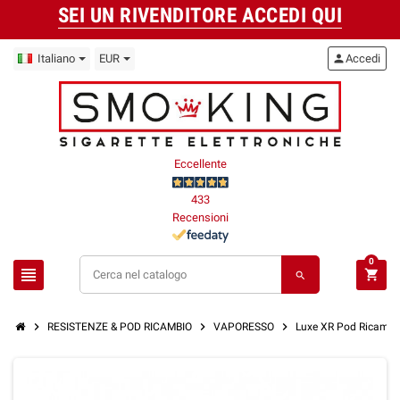
SEI UN RIVENDITORE ACCEDI QUI
Italiano
EUR
person
Accedi
Eccellente
433
Recensioni
0
view_headline
shopping_cart
search
chevron_right
chevron_right
chevron_right
RESISTENZE & POD RICAMBIO
VAPORESSO
Luxe XR Pod Ricambi