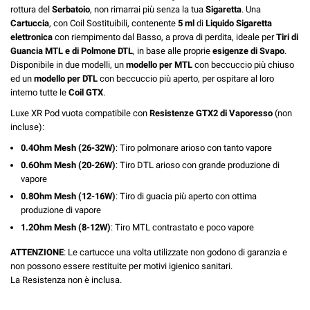
rottura del
Serbatoio
, non rimarrai più senza la tua
Sigaretta
.
Una
Cartuccia
, con Coil Sostituibili, contenente
5 ml
di
Liquido Sigaretta
elettronica
con riempimento dal Basso, a prova di perdita, ideale per
Tiri di
Guancia MTL e di Polmone DTL
, in base alle proprie
esigenze di
Svapo
.
Disponibile in due modelli, un
modello per MTL
con beccuccio più chiuso
ed un
modello per DTL
con beccuccio più aperto, per ospitare al loro
interno tutte le
Coil GTX
.
Luxe XR Pod vuota compatibile con
Resistenze GTX2 di Vaporesso
(non
incluse):
0.4Ohm Mesh (26-32W)
: Tiro polmonare arioso con tanto vapore
0.6Ohm Mesh (20-26W)
: Tiro DTL arioso con grande produzione di
vapore
0.8Ohm Mesh (12-16W)
: Tiro di guacia più aperto con ottima
produzione di vapore
1.2Ohm Mesh (8-12W)
: Tiro MTL contrastato e poco vapore
ATTENZIONE
: Le cartucce una volta utilizzate non godono di garanzia e
non possono essere restituite per motivi igienico sanitari.
La Resistenza non è inclusa.