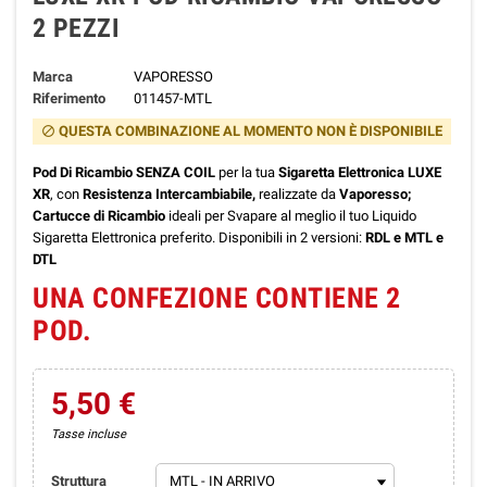
2 PEZZI
Marca
VAPORESSO
Riferimento
011457-MTL
QUESTA COMBINAZIONE AL MOMENTO NON È DISPONIBILE
block
Pod Di Ricambio SENZA COIL
per la tua
Sigaretta Elettronica LUXE
XR
, con
Resistenza Intercambiabile,
realizzate da
Vaporesso;
Cartucce di Ricambio
ideali per Svapare al meglio il tuo
Liquido
Sigaretta Elettronica
preferito. Disponibili in 2 versioni:
RDL e MTL e
DTL
UNA CONFEZIONE CONTIENE 2
POD.
5,50 €
Tasse incluse
Struttura