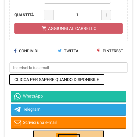
remove
add
QUANTITÀ
shopping_cart
AGGIUNGI AL CARRELLO
CONDIVIDI
TWITTA
PINTEREST
CLICCA PER SAPERE QUANDO DISPONIBILE
WhatsApp
Telegram
Scrivici una e-mail