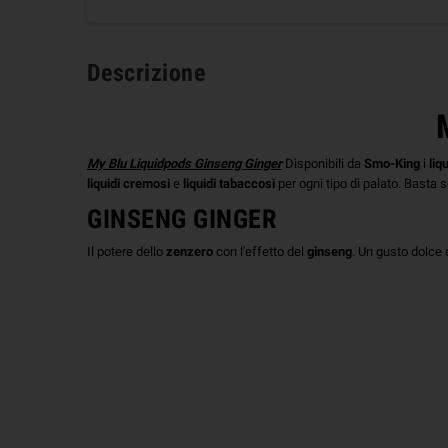
Descrizione
My Blu Liquidpods Ginseng Ginger
Disponibili da
Smo-King
i
liq
liquidi cremosi
e
liquidi tabaccosi
per ogni tipo di palato. Basta s
GINSENG GINGER
Il potere dello
zenzero
con l'effetto del
ginseng
. Un gusto dolce