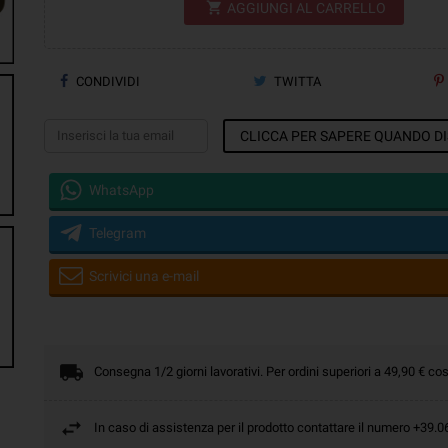
shopping_cart
AGGIUNGI AL CARRELLO
CONDIVIDI
TWITTA
CLICCA PER SAPERE QUANDO DI
WhatsApp
Telegram
Scrivici una e-mail
Consegna 1/2 giorni lavorativi. Per ordini superiori a 49,90 € cos
In caso di assistenza per il prodotto contattare il numero +39