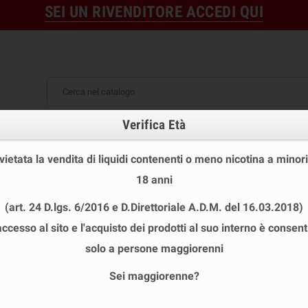
SEI UN RIVENDITORE ACCEDI QUI
Verifica Età
OFFERTE
DISPOSABLE
TPD
 STOCK
USA E GETTA
LIQUIDI PRONTI
SHOT E MIN
 vietata la vendita di liquidi contenenti o meno nicotina a minori
D MOD
chevron_right
SIGARETTA ELETTRONICA BLU
chevron_right
My Blu Liquidpods Gin
18 anni
(art. 24 D.lgs. 6/2016 e D.Direttoriale A.D.M. del 16.03.2018)
accesso al sito e l'acquisto dei prodotti al suo interno è consent
MY BLU LIQUIDPODS GINSENG GINGER
solo a persone maggiorenni
Riferimento
MY BLU GINSENG GINGER 0.0%
Sei maggiorenne?
ISBN
PL0002215
UPC
04-01A