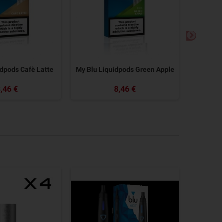
idpods Cafè Latte
My Blu Liquidpods Green Apple
My Blu
,46 €
8,46 €