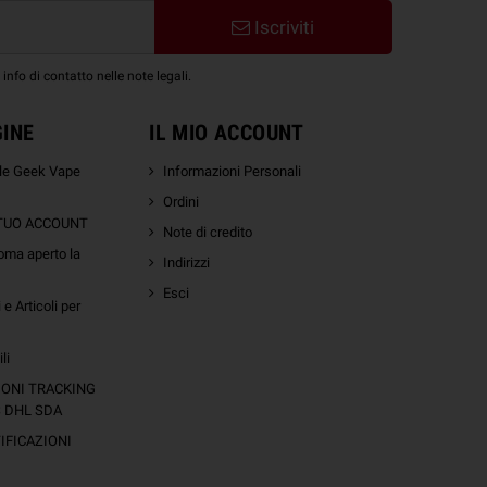
Iscriviti
nfo di contatto nelle note legali.
GINE
IL MIO ACCOUNT
ale Geek Vape
Informazioni Personali
Ordini
 TUO ACCOUNT
Note di credito
oma aperto la
Indirizzi
Esci
e Articoli per
li
IONI TRACKING
S DHL SDA
FICAZIONI