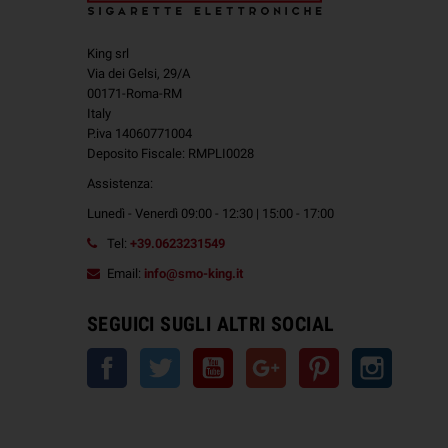
King srl
Via dei Gelsi, 29/A
00171-Roma-RM
Italy
P.iva 14060771004
Deposito Fiscale: RMPLI0028
Assistenza:
Lunedì - Venerdì 09:00 - 12:30 | 15:00 - 17:00
Tel:
+39.0623231549
Email:
info@smo-king.it
SEGUICI SUGLI ALTRI SOCIAL
Facebook
Twitter
YouTube
Google+
Pinterest
Instagra