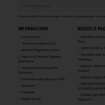
Puoi annullare l'iscrizione in ogni momento. A questo scopo, cerca le i
INFORMAZIONI
NEGOZI E PA
Lavora con noi
Rivenditore Uffici
Roma
Termini e condizioni d'uso
VERIFICA ORA IL
Metodi Di Pagamento Online
Rivenditore Kiwi R
Ingrosso & Fornitura Sigarette
Domenica
Elettroniche
Ingrosso Tabacchi 
Assistenza Clienti Sigaretta
Fumatori
Elettronica
Negozi e pagine uti
Informativa sulla privacy e GDPR
m
CERCARE SPEDIZ
Spedizioni
GLS BARTOLINI UP
Contattaci
DOWNLOAD CERTI
Mappa del sito
PRODOTTI