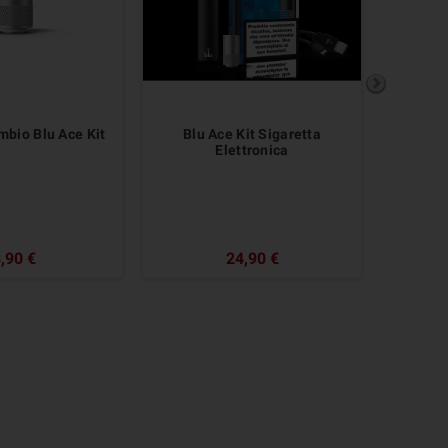
ambio Blu Ace Kit
Blu Ace Kit Sigaretta
My Blu L
Elettronica
,90 €
24,90 €