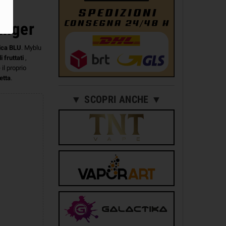
inger
nica BLU
. Myblu
di fruttati
,
il proprio
etta
.
▼ SCOPRI ANCHE ▼