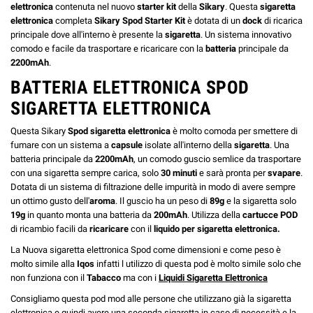
elettronica
contenuta nel nuovo
starter kit
della
Sikary
. Questa
sigaretta
elettronica
completa
Sikary Spod Starter Kit
è dotata di un
dock
di ricarica
principale dove all'interno è presente la
sigaretta
. Un sistema innovativo
comodo e facile da trasportare e ricaricare con la
batteria
principale da
2200mAh
.
BATTERIA ELETTRONICA SPOD
SIGARETTA ELETTRONICA
Questa Sikary
Spod sigaretta elettronica
è molto comoda per smettere di
fumare con un sistema a
capsule
isolate all'interno della
sigaretta
. Una
batteria principale da
2200mAh
, un comodo guscio semlice da trasportare
con una sigaretta sempre carica, solo
30 minuti
e sarà pronta per
svapare
.
Dotata di un sistema di filtrazione delle impurità in modo di avere sempre
un ottimo gusto dell'
aroma
. Il guscio ha un peso di
89g
e la sigaretta solo
19g
in quanto monta una batteria da
200mAh
. Utilizza della
cartucce POD
di ricambio facili da
ricaricare
con il
liquido per sigaretta elettronica.
La Nuova sigaretta elettronica Spod come dimensioni e come peso è
molto simile alla
Iqos
infatti l utilizzo di questa pod è molto simile solo che
non funziona con il
Tabacco
ma con i
Liquidi Sigaretta Elettronica
Consigliamo questa pod mod alle persone che utilizzano già la sigaretta
elettronica e quindi avere una seconda sigaretta in caso di necessità e la