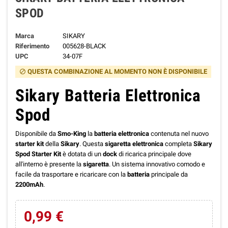
SPOD
Marca
SIKARY
Riferimento
005628-BLACK
UPC
34-07F
QUESTA COMBINAZIONE AL MOMENTO NON È DISPONIBILE
block
Sikary Batteria Elettronica
Spod
Disponibile da
Smo-King
la
batteria elettronica
contenuta nel nuovo
starter kit
della
Sikary
. Questa
sigaretta elettronica
completa
Sikary
Spod Starter Kit
è dotata di un
dock
di ricarica principale dove
all'interno è presente la
sigaretta
. Un sistema innovativo comodo e
facile da trasportare e ricaricare con la
batteria
principale da
2200mAh
.
0,99 €