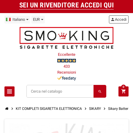
SEI UN RIVENDITORE ACCEDI QUI
Italiano
EUR
person
Accedi
Eccellente
433
Recensioni
0
view_headline
shopping_cart
search
chevron_right
chevron_right
chevron_right
KIT COMPLETI SIGARETTA ELETTRONICA
SIKARY
Sikary Batteria