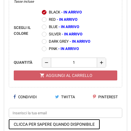
Tasse incluse
BLACK
- IN ARRIVO
check
RED
- IN ARRIVO
BLUE
- IN ARRIVO
SCEGLI IL
COLORE
SILVER
- IN ARRIVO
DARK GREY
- IN ARRIVO
PINK
- IN ARRIVO
remove
add
QUANTITÀ
shopping_cart
AGGIUNGI AL CARRELLO
CONDIVIDI
TWITTA
PINTEREST
CLICCA PER SAPERE QUANDO DISPONIBILE