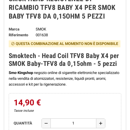
RICAMBIO TFV8 BABY X4 PER SMOK
BABY TFV8 DA 0,15OHM 5 PEZZI
Marca
SMOK
Riferimento
001638
QUESTA COMBINAZIONE AL MOMENTO NON È DISPONIBILE
block
Smoktech - Head Coil TFV8 Baby X4 per
SMOK Baby-TFV8 da 0,15ohm - 5 pezzi
Smo-Kingshop
negozio online di sigarette elettroniche specializzato
nella vendita di atomizzatori, resistenze, liquidi pronti, aromi,
accessori e kit per la rigenerazione.
14,90 €
Tasse incluse
remove
add
QUANTITÀ