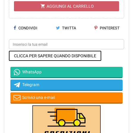
shopping_cart
AGGIUNGI AL CARRELLO
CONDIVIDI
TWITTA
PINTEREST
CLICCA PER SAPERE QUANDO DISPONIBILE
WhatsApp
Telegram
Scrivici una e-mail