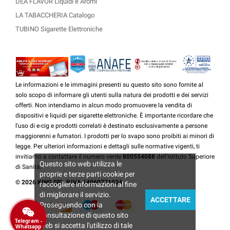
DEA FLAVOR Liquidi e Aromi
LA TABACCHERIA Catalogo
TUBINO Sigarette Elettroniche
Le informazioni e le immagini presenti su questo sito sono fornite al
solo scopo di informare gli utenti sulla natura dei prodotti e dei servizi
offerti. Non intendiamo in alcun modo promuovere la vendita di
dispositivi e liquidi per sigarette elettroniche. È importante ricordare che
l'uso di e-cig e prodotti correlati è destinato esclusivamente a persone
maggiorenni e fumatori. I prodotti per lo svapo sono proibiti ai minori di
legge. Per ulteriori informazioni e dettagli sulle normative vigenti, ti
invitiamo a contattare il numero verde
800554088
dell'Istituto Superiore
Questo sito web utilizza le
di Sanità.
proprie e terze parti cookie per
© 2026 KING SRL P.IVA 14060771004
raccogliere informazioni al fine
di migliorare il servizio.
ACCETTARE
Proseguendo con la
consultazione di questo sito
Telegram -
web si accetta l'utilizzo di tale
Whatsapp