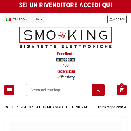
SEI UN RIVENDITORE ACCEDI QUI
Italiano
EUR
person
Accedi
Eccellente
433
Recensioni
0
view_headline
shopping_cart
search
chevron_right
chevron_right
chevron_right
RESISTENZE & POD RICAMBIO
THINK VAPE
Think Vape Zeta AIO 