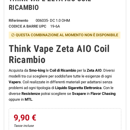
RICAMBIO
Riferimento
006035- DC 1.0 OHM
CODICE A BARRE UPC
19-6A
QUESTA COMBINAZIONE AL MOMENTO NON È DISPONIBILE
block
Think Vape Zeta AIO Coil
Ricambio
Acquista da
Smo-king
le
Coil di Ricambio
per la
Zeta AIO
. Diversi
modelli tra cui scegliere per soddisfare tutte le esigenze di ogni
Vapers
. Coil realizzate in differenti materiali per adattarsi senza
problemi ad ogni tipologia di
Liquido Sigaretta Elettronica
. Con le
diverse
Resistenze
potrai scegliere se
Svapare
in
Flavor Chasing
oppure in
MTL
.
9,90 €
Tasse incluse