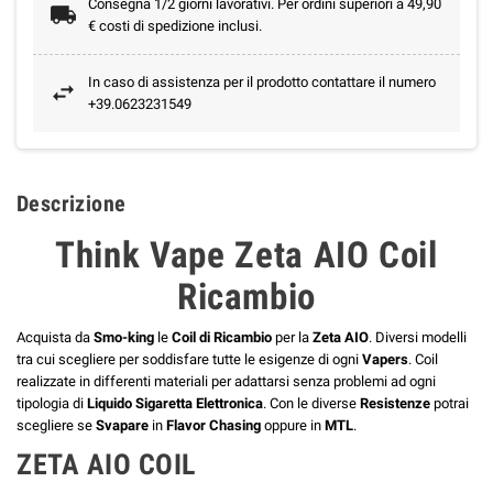
Consegna 1/2 giorni lavorativi. Per ordini superiori a 49,90
€ costi di spedizione inclusi.
In caso di assistenza per il prodotto contattare il numero
+39.0623231549
Descrizione
Think Vape Zeta AIO Coil
Ricambio
Acquista da
Smo-king
le
Coil di Ricambio
per la
Zeta AIO
. Diversi modelli
tra cui scegliere per soddisfare tutte le esigenze di ogni
Vapers
. Coil
realizzate in differenti materiali per adattarsi senza problemi ad ogni
tipologia di
Liquido Sigaretta Elettronica
. Con le diverse
Resistenze
potrai
scegliere se
Svapare
in
Flavor Chasing
oppure in
MTL
.
ZETA AIO COIL