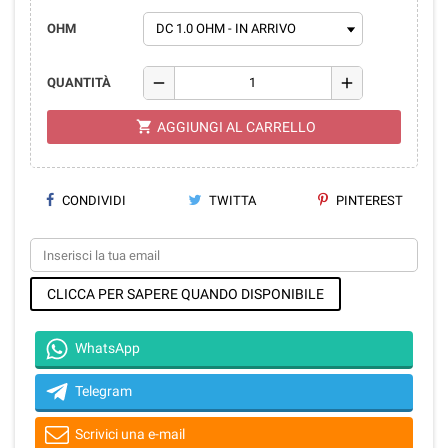
OHM
remove
add
QUANTITÀ
shopping_cart
AGGIUNGI AL CARRELLO
CONDIVIDI
TWITTA
PINTEREST
CLICCA PER SAPERE QUANDO DISPONIBILE
WhatsApp
Telegram
Scrivici una e-mail