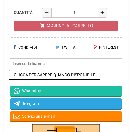
remove
add
QUANTITÀ
shopping_cart
AGGIUNGI AL CARRELLO
CONDIVIDI
TWITTA
PINTEREST
CLICCA PER SAPERE QUANDO DISPONIBILE
WhatsApp
Telegram
Scrivici una e-mail