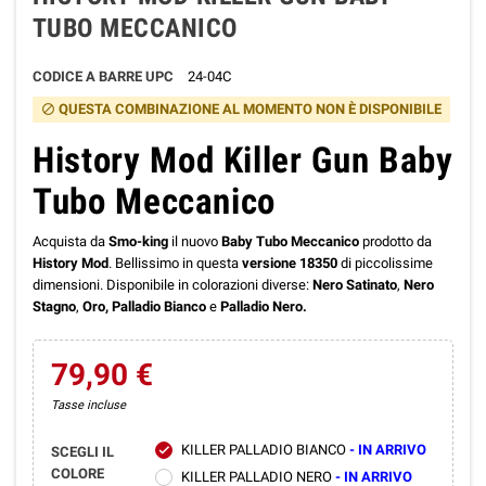
TUBO MECCANICO
CODICE A BARRE UPC
24-04C
QUESTA COMBINAZIONE AL MOMENTO NON È DISPONIBILE
block
History Mod Killer Gun Baby
Tubo Meccanico
Acquista da
Smo-king
il nuovo
Baby Tubo Meccanico
prodotto da
History Mod
. Bellissimo in questa
versione 18350
di piccolissime
dimensioni. Disponibile in colorazioni diverse:
Nero Satinato
,
Nero
Stagno
,
Oro,
Palladio Bianco
e
Palladio Nero.
79,90 €
Tasse incluse
KILLER PALLADIO BIANCO
- IN ARRIVO
check
SCEGLI IL
COLORE
KILLER PALLADIO NERO
- IN ARRIVO