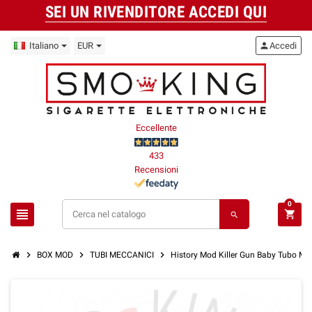
SEI UN RIVENDITORE ACCEDI QUI
Italiano
EUR
person
Accedi
Eccellente
433
Recensioni
0
view_headline
shopping_cart
search
chevron_right
chevron_right
chevron_right
BOX MOD
TUBI MECCANICI
History Mod Killer Gun Baby Tubo Me