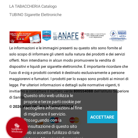
LA TABACCHERIA Catalogo
TUBINO Sigarette Elettroniche
Le informazioni e le immagini presenti su questo sito sono fornite al
solo scopo di informare gli utenti sulla natura dei prodotti e dei servizi
offerti. Non intendiamo in alcun modo promuovere la vendita di
dispositivi e liquidi per sigarette elettroniche. È importante ricordare che
l'uso di e-cig e prodotti correlati è destinato esclusivamente a persone
maggiorenni e fumatori. I prodotti per lo svapo sono proibiti ai minori di
legge. Per ulteriori informazioni e dettagli sulle normative vigenti, ti
invitiamo a contattare il numero verde
800554088
dell'Istituto Superiore
Questo sito web utilizza le
di Sanità.
proprie e terze parti cookie per
© 2026 KING SRL P.IVA 14060771004
raccogliere informazioni al fine
di migliorare il servizio.
ACCETTARE
Proseguendo con la
consultazione di questo sito
Telegram -
web si accetta l'utilizzo di tale
Whatsapp