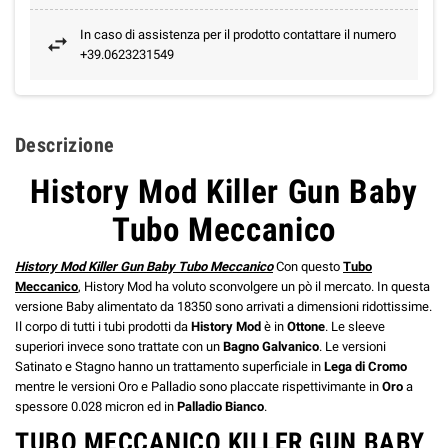
In caso di assistenza per il prodotto contattare il numero
+39.0623231549
Descrizione
History Mod Killer Gun Baby
Tubo Meccanico
History Mod Killer Gun Baby Tubo Meccanico
Con questo
Tubo
Meccanico
, History Mod ha voluto sconvolgere un pò il mercato. In questa
versione Baby alimentato da 18350 sono arrivati a dimensioni ridottissime.
Il corpo di tutti i tubi prodotti da
History Mod
è in
Ottone
. Le sleeve
superiori invece sono trattate con un
Bagno Galvanico
. Le versioni
Satinato e Stagno hanno un trattamento superficiale in
Lega di Cromo
mentre le versioni Oro e Palladio sono placcate rispettivimante in
Oro
a
spessore 0.028 micron ed in
Palladio Bianco
.
TUBO MECCANICO KILLER GUN BABY