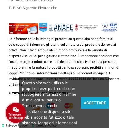
LA TABACCHERIA Catalogo
TUBINO Sigarette Elettroniche
Le informazioni e le immagini presenti su questo sito sono fornite al
solo scopo di informare gli utenti sulla natura dei prodotti e dei servizi
offerti. Non intendiamo in alcun modo promuovere la vendita di
dispositivi e liquidi per sigarette elettroniche. È importante ricordare che
l'uso di e-cig e prodotti correlati è destinato esclusivamente a persone
maggiorenni e fumatori. I prodotti per lo svapo sono proibiti ai minori di
legge. Per ulteriori informazioni e dettagli sulle normative vigenti, ti
invitiamo a contattare il numero verde
800554088
dell'Istituto Superiore
Questo sito web utilizza le
di Sanità.
proprie e terze parti cookie per
© 2026 KING SRL P.IVA 14060771004
raccogliere informazioni al fine
di migliorare il servizio.
ACCETTARE
Proseguendo con la
consultazione di questo sito
Telegram -
web si accetta l'utilizzo di tale
Whatsapp
sistema.
Maggiori informazioni
Privacy Policy
Cookie Policy