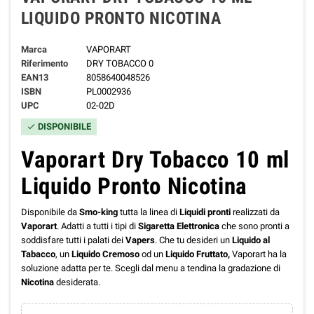
LIQUIDO PRONTO NICOTINA
Marca
VAPORART
Riferimento
DRY TOBACCO 0
EAN13
8058640048526
ISBN
PL0002936
UPC
02-02D
DISPONIBILE
check
Vaporart Dry Tobacco 10 ml
Liquido Pronto Nicotina
Disponibile da
Smo-king
tutta la linea di
Liquidi pronti
realizzati da
Vaporart
. Adatti a tutti i tipi di
Sigaretta Elettronica
che sono pronti a
soddisfare tutti i palati dei
Vapers
. Che tu desideri un
Liquido al
Tabacco
, un
Liquido Cremoso
od un
Liquido Fruttato,
Vaporart ha la
soluzione adatta per te. Scegli dal menu a tendina la gradazione di
Nicotina
desiderata.