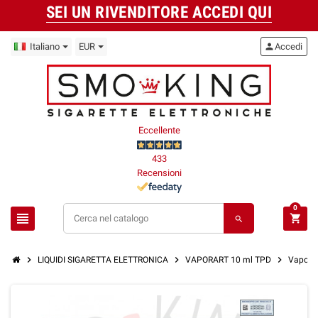
SEI UN RIVENDITORE ACCEDI QUI
Italiano
EUR
person
Accedi
Eccellente
433
Recensioni
0
view_headline
shopping_cart
search
chevron_right
chevron_right
chevron_right
LIQUIDI SIGARETTA ELETTRONICA
VAPORART 10 ml TPD
Vaporar