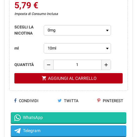
5,79 €
Imposta di Consumo Inclusa
SCEGLI LA
NICOTINA
ml
remove
add
QUANTITÀ
shopping_cart
AGGIUNGI AL CARRELLO
CONDIVIDI
TWITTA
PINTEREST
WhatsApp
Telegram