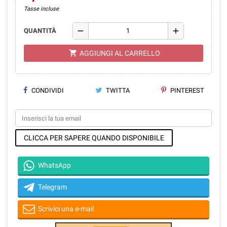
Tasse incluse
remove
add
QUANTITÀ
shopping_cart
AGGIUNGI AL CARRELLO
CONDIVIDI
TWITTA
PINTEREST
CLICCA PER SAPERE QUANDO DISPONIBILE
WhatsApp
Telegram
Scrivici una e-mail