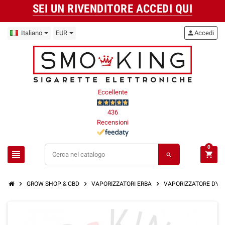
SEI UN RIVENDITORE ACCEDI QUI
Italiano
EUR
person
Accedi
Eccellente
436
Recensioni
0
view_headline
shopping_cart
search
chevron_right
chevron_right
chevron_right
GROW SHOP & CBD
VAPORIZZATORI ERBA
VAPORIZZATORE DYN