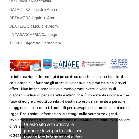
UMA SWAP Ricaricabile
GALACTIKA Liquidi e Aromi
DREAMODS Liquidi e Aromi
DEA FLAVOR Liquidi e Aromi
LA TABACCHERIA Catalogo
TUBINO Sigarette Elettroniche
Le informazioni e le immagini presenti su questo sito sono fornite al
solo scopo di informare gli utenti sulla natura dei prodotti e dei servizi
offerti. Non intendiamo in alcun modo promuovere la vendita di
dispositivi e liquidi per sigarette elettroniche. È importante ricordare che
l'uso di e-cig e prodotti correlati è destinato esclusivamente a persone
maggiorenni e fumatori. I prodotti per lo svapo sono proibiti ai minori di
legge. Per ulteriori informazioni e dettagli sulle normative vigenti, ti
invitiamo a contattare il numero verde
800554088
dell'Istituto Superiore
Questo sito web utilizza le
di Sanità.
proprie e terze parti cookie per
© 2026 KING SRL P.IVA 14060771004
raccogliere informazioni al fine