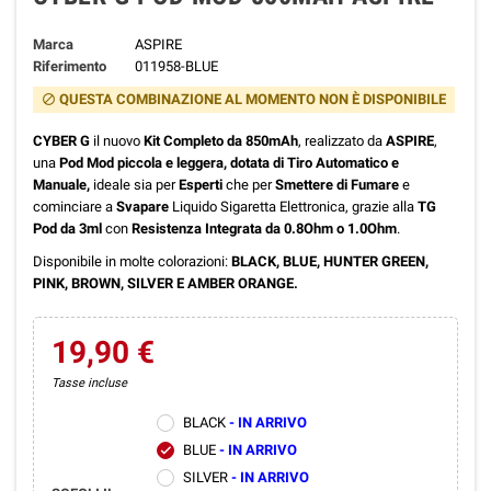
Marca
ASPIRE
Riferimento
011958-BLUE
QUESTA COMBINAZIONE AL MOMENTO NON È DISPONIBILE
block
CYBER G
il nuovo
Kit Completo da 850mAh
, realizzato da
ASPIRE
,
una
Pod Mod piccola e leggera, dotata di Tiro Automatico e
Manuale,
ideale sia per
Esperti
che per
Smettere di Fumare
e
cominciare a
Svapare
Liquido Sigaretta Elettronica, grazie alla
TG
Pod da 3ml
con
Resistenza Integrata da 0.8Ohm o 1.0Ohm
.
Disponibile in molte colorazioni:
BLACK, BLUE, HUNTER GREEN,
PINK, BROWN, SILVER E AMBER ORANGE.
19,90 €
Tasse incluse
BLACK
- IN ARRIVO
BLUE
- IN ARRIVO
check
SILVER
- IN ARRIVO