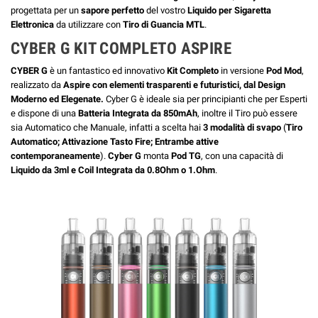
progettata per un
sapore perfetto
del vostro
Liquido per Sigaretta
Elettronica
da utilizzare con
Tiro di Guancia MTL
.
CYBER G KIT COMPLETO ASPIRE
CYBER G
è un fantastico ed innovativo
Kit Completo
in versione
Pod Mod
,
realizzato da
Aspire con elementi trasparenti e futuristici, dal Design
Moderno ed Elegenate.
Cyber G è ideale sia per principianti che per Esperti
e dispone di una
Batteria Integrata da 850mAh
, inoltre il Tiro può essere
sia Automatico che Manuale, infatti a scelta hai
3 modalità di svapo
(
Tiro
Automatico; Attivazione Tasto Fire; Entrambe attive
contemporaneamente
).
Cyber G
monta
Pod TG
, con una capacità di
Liquido da 3ml
e Coil Integrata da 0.8Ohm o 1.Ohm
.