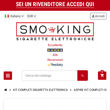
SEI UN RIVENDITORE ACCEDI QUI
Italiano
EUR
person
Accedi
Eccellente
436
Recensioni
0
view_headline
shopping_cart
search
chevron_right
chevron_right
KIT COMPLETI SIGARETTA ELETTRONICA
ASPIRE KIT COMPLETI SI