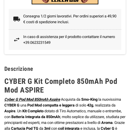
Consegna 1/2 giorni lavorativi. Per ordini superiori a 49,90
€ costi di spedizione inclusi.
In caso di assistenza per il prodotto contattare il numero
+39.0623231549
Descrizione
CYBER G Kit Completo 850mAh Pod
Mod ASPIRE
Cyber G Pod Mod 850mAh Aspire
Acquista da
Smo-King
la nuovissima
CYBER G
una
Pod Mod compatta e leggera
di solo
42g
, realizzata da
Aspire
. Un
Kit Completo
dotato di Tiro Automatico, manuale o entrambe,
con
Batteria Integrata da 850mAh
; molto seplice da utilizzare, studiata per
principianti ed esperti, ma con ottime prestazioni a livello di
Aroma
. Grazie
alla
Cartucia Pod TG
da
3ml
con
coil integrata
e inclusa, la
Cyber G
è