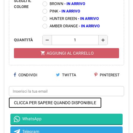
SCEGLI IL
BROWN
- IN ARRIVO
COLORE
PINK
- IN ARRIVO
HUNTER GREEN
- IN ARRIVO
AMBER ORANGE
- IN ARRIVO
remove
add
QUANTITÀ
shopping_cart
AGGIUNGI AL CARRELLO
CONDIVIDI
TWITTA
PINTEREST
CLICCA PER SAPERE QUANDO DISPONIBILE
WhatsApp
Telegram