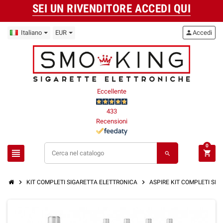
SEI UN RIVENDITORE ACCEDI QUI
Italiano
EUR
person
Accedi
Eccellente
433
Recensioni
0
view_headline
shopping_cart
search
chevron_right
chevron_right
KIT COMPLETI SIGARETTA ELETTRONICA
ASPIRE KIT COMPLETI SI