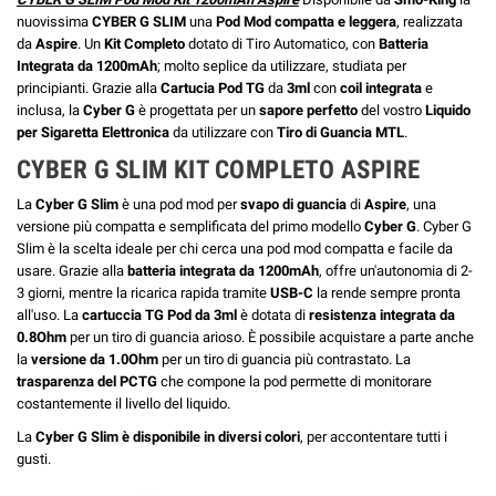
nuovissima
CYBER G SLIM
una
Pod Mod compatta e leggera
, realizzata
da
Aspire
. Un
Kit Completo
dotato di Tiro Automatico, con
Batteria
Integrata da 1200mAh
; molto seplice da utilizzare, studiata per
principianti. Grazie alla
Cartucia Pod TG
da
3ml
con
coil integrata
e
inclusa, la
Cyber G
è progettata per un
sapore perfetto
del vostro
Liquido
per Sigaretta Elettronica
da utilizzare con
Tiro di Guancia MTL
.
CYBER G SLIM KIT COMPLETO ASPIRE
La
Cyber G Slim
è una pod mod per
svapo di guancia
di
Aspire
, una
versione più compatta e semplificata del primo modello
Cyber G
. Cyber G
Slim è la scelta ideale per chi cerca una pod mod compatta e facile da
usare. Grazie alla
batteria integrata da 1200mAh
, offre un'autonomia di 2-
3 giorni, mentre la ricarica rapida tramite
USB-C
la rende sempre pronta
all'uso. La
cartuccia TG Pod
da 3ml
è dotata di
resistenza integrata da
0.8Ohm
per un tiro di guancia arioso. È possibile acquistare a parte anche
la
versione da 1.0Ohm
per un tiro di guancia più contrastato. La
trasparenza del PCTG
che compone la pod permette di monitorare
costantemente il livello del liquido.
La
Cyber G Slim è disponibile in diversi colori
, per accontentare tutti i
gusti.