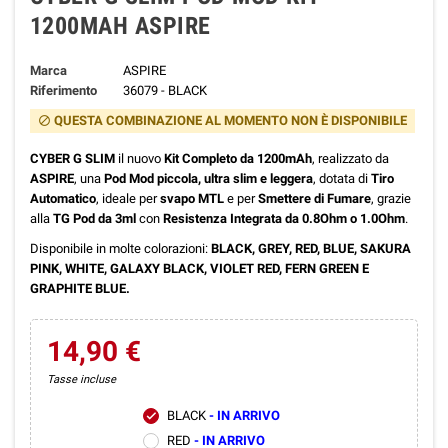
1200MAH ASPIRE
Marca
ASPIRE
Riferimento
36079 - BLACK
QUESTA COMBINAZIONE AL MOMENTO NON È DISPONIBILE
block
CYBER G SLIM
il nuovo
Kit Completo da 1200mAh
, realizzato da
ASPIRE
, una
Pod Mod piccola, ultra slim e leggera
, dotata di
Tiro
Automatico
, ideale per
svapo MTL
e per
Smettere di Fumare
, grazie
alla
TG Pod da 3ml
con
Resistenza Integrata da 0.8Ohm o 1.0Ohm
.
Disponibile in molte colorazioni:
BLACK, GREY, RED, BLUE, SAKURA
PINK, WHITE, GALAXY BLACK, VIOLET RED, FERN GREEN E
GRAPHITE BLUE.
14,90 €
Tasse incluse
BLACK
- IN ARRIVO
check
RED
- IN ARRIVO