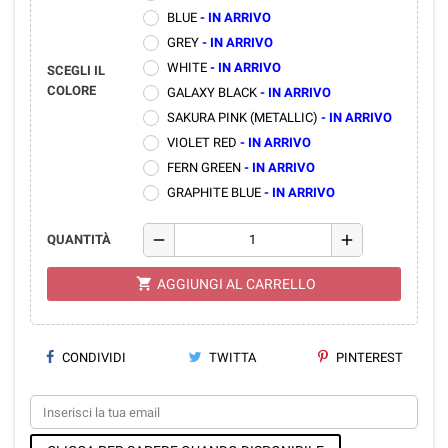
BLUE
- IN ARRIVO
GREY
- IN ARRIVO
WHITE
- IN ARRIVO
SCEGLI IL
COLORE
GALAXY BLACK
- IN ARRIVO
SAKURA PINK (METALLIC)
- IN ARRIVO
VIOLET RED
- IN ARRIVO
FERN GREEN
- IN ARRIVO
GRAPHITE BLUE
- IN ARRIVO
remove
add
QUANTITÀ
shopping_cart
AGGIUNGI AL CARRELLO
CONDIVIDI
TWITTA
PINTEREST