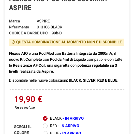
ASPIRE
Marca
ASPIRE
Riferimento
013106-BLACK
CODICE A BARRE UPC
99b-D
QUESTA COMBINAZIONE AL MOMENTO NON È DISPONIBILE
block
Flexus AIO
è una
Pod Mod
con
Batteria Integrata da 2000mA;
il
nuovo
Kit Completo
con
Pod da 4ml di Liquido
compatibile con tutte
le
Resistenze AF Coil
, una
sigaretta
con
potenza regolabile su 3
livelli
, realizzata da
Aspire
.
Disponibile nelle nuove colorazioni:
BLACK, SILVER, RED E BLUE.
19,90 €
Tasse incluse
BLACK
- IN ARRIVO
check
RED
- IN ARRIVO
SCEGLI IL
COLORE
BLUE
- IN ARRIVO