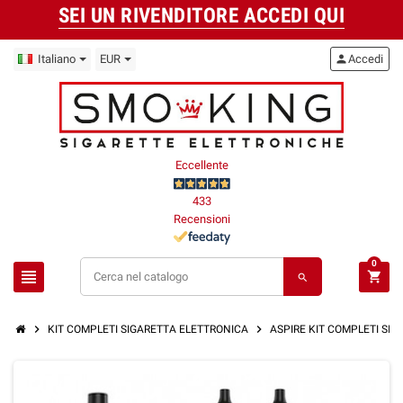
SEI UN RIVENDITORE ACCEDI QUI
Italiano
EUR
person
Accedi
Eccellente
433
Recensioni
0
view_headline
shopping_cart
search
chevron_right
chevron_right
KIT COMPLETI SIGARETTA ELETTRONICA
ASPIRE KIT COMPLETI SI