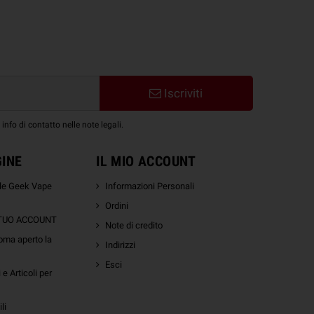
Iscriviti
nfo di contatto nelle note legali.
GINE
IL MIO ACCOUNT
ale Geek Vape
Informazioni Personali
Ordini
 TUO ACCOUNT
Note di credito
oma aperto la
Indirizzi
Esci
e Articoli per
li