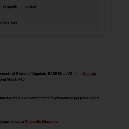
ti di spedizione inclusi.
.0623231549
tenente di
Glicerina Vegetale
.
BASE FULL VG
è una
Basette
omi Mini 10+10
.
rina Vegetale
è un componente fondamentale per potre creare i
segui la nostra
Guida alla Diluizione
.