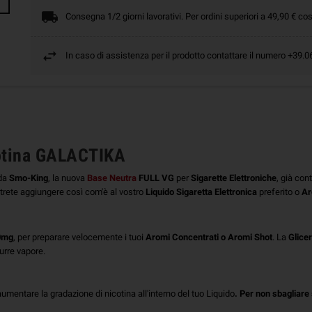
Consegna 1/2 giorni lavorativi. Per ordini superiori a 49,90 € cos
In caso di assistenza per il prodotto contattare il numero +39
otina GALACTIKA
 da
Smo-King
, la nuova
Base Neutra
FULL VG
per
Sigarette Elettroniche
, già con
rete aggiungere così com'è al vostro
Liquido Sigaretta Elettronica
preferito o
Ar
20mg
, per preparare velocemente i tuoi
Aromi Concentrati o Aromi Shot
.
La
Glice
urre vapore.
umentare la gradazione di nicotina all'interno del tuo Liquido
.
Per non sbagliare 