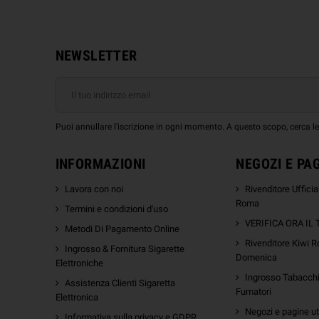
NEWSLETTER
Puoi annullare l'iscrizione in ogni momento. A questo scopo, cerca le i
INFORMAZIONI
NEGOZI E PA
Lavora con noi
Rivenditore Uffici
Roma
Termini e condizioni d'uso
VERIFICA ORA IL
Metodi Di Pagamento Online
Rivenditore Kiwi R
Ingrosso & Fornitura Sigarette
Domenica
Elettroniche
Ingrosso Tabacchi 
Assistenza Clienti Sigaretta
Fumatori
Elettronica
Negozi e pagine uti
Informativa sulla privacy e GDPR