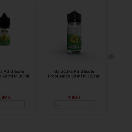
ka PG Glicole
Galactika PG Glicole
Gal
o 20 ml in 30 ml
Propilenico 50 ml in 120 ml
Pr
,89 €
1,90 €