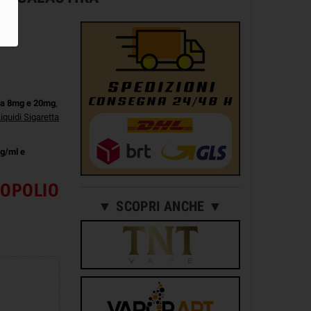
a 8mg e 20mg
,
iquidi Sigaretta
g/ml e
NOPOLIO
▼ SCOPRI ANCHE ▼
D