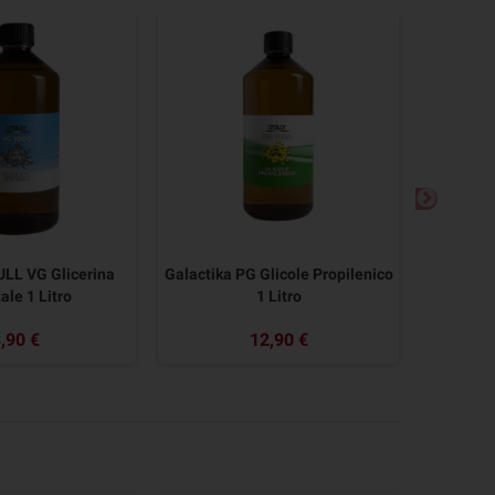
ULL VG Glicerina
Galactika PG Glicole Propilenico
Galacti
ale 1 Litro
1 Litro
,90 €
12,90 €