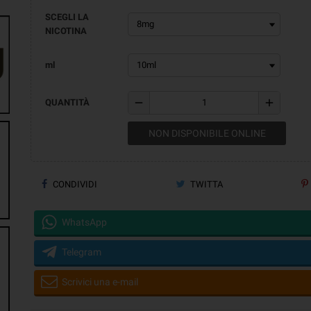
SCEGLI LA
NICOTINA
ml
remove
add
QUANTITÀ
NON DISPONIBILE ONLINE
CONDIVIDI
TWITTA
WhatsApp
Telegram
Scrivici una e-mail