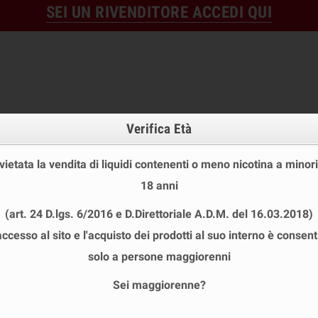
SEI UN RIVENDITORE ACCEDI QUI
Verifica Età
 vietata la vendita di liquidi contenenti o meno nicotina a minori
18 anni
OFFERTE
DISPOSABLE
TPD
(art. 24 D.lgs. 6/2016 e D.Direttoriale A.D.M. del 16.03.2018)
 STOCK
USA E GETTA
LIQUIDI PRONTI
SHOT E MIN
accesso al sito e l'acquisto dei prodotti al suo interno è consent
UTRE
chevron_right
GALACTIKA
chevron_right
Base FULL VG 10 ml Basetta Nicotina GALA
solo a persone maggiorenni
Sei maggiorenne?
BASE FULL VG 10 ML BASETTA NICOTI