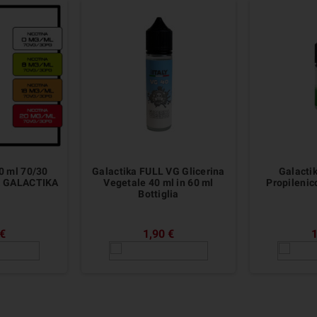
0 ml 70/30
Galactika FULL VG Glicerina
Galacti
na GALACTIKA
Vegetale 40 ml in 60 ml
Propilenic
Bottiglia
 €
1,90 €
1