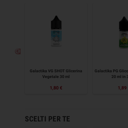
 50/50
Galactika VG SHOT Glicerina
Galactika PG Glico
ALACTIKA
Vegetale 30 ml
20 ml in 
1,80 €
1,89
SCELTI PER TE