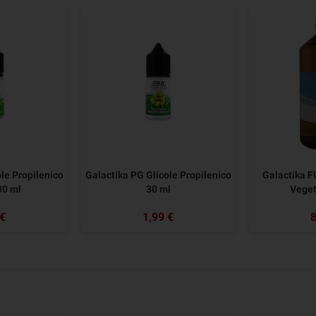
le Propilenico
Galactika PG Glicole Propilenico
Galactika F
30 ml
30 ml
Veget
 €
1,99 €
8