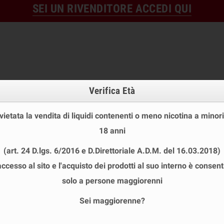
SEI UN RIVENDITORE ACCEDI QUI
Verifica Età
 vietata la vendita di liquidi contenenti o meno nicotina a minori
18 anni
OFFERTE
DISPOSABLE
TPD
(art. 24 D.lgs. 6/2016 e D.Direttoriale A.D.M. del 16.03.2018)
 STOCK
USA E GETTA
LIQUIDI PRONTI
SHOT E MIN
accesso al sito e l'acquisto dei prodotti al suo interno è consent
garetta Elettronica Mini 80W KIT COMPLETO
solo a persone maggiorenni
Sei maggiorenne?
SIGARETTA ELETTRONICA MINI 80W K