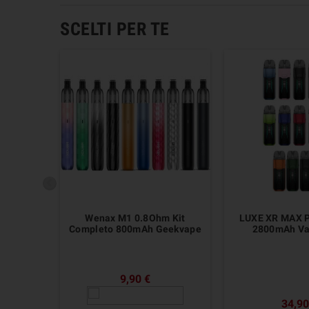
SCELTI PER TE
Wenax M1 0.8Ohm Kit
LUXE XR MAX P
Completo 800mAh Geekvape
2800mAh Va
9,90 €
34,90