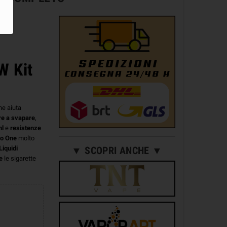
W Kit
e aiuta
re
a svapare
,
ml
e
resistenze
o
One
molto
Liquidi
▼ SCOPRI ANCHE ▼
e
le sigarette