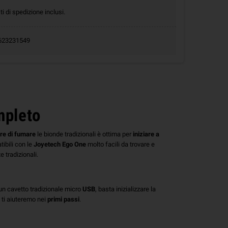
ti di spedizione inclusi.
.0623231549
mpleto
re
di
fumare
le bionde tradizionali è ottima per
iniziare
a
ibili con le
Joyetech
Ego
One
molto facili da trovare e
e tradizionali.
 un cavetto tradizionale micro
USB
, basta inizializzare la
 ti aiuteremo nei
primi
passi
.