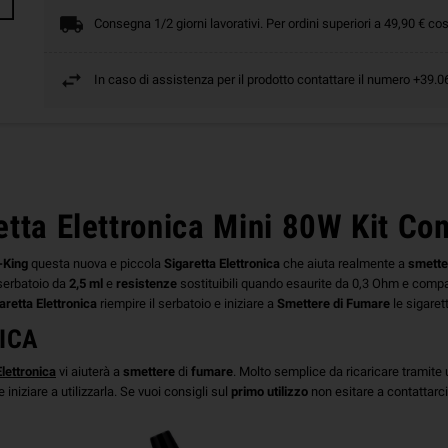
Consegna 1/2 giorni lavorativi. Per ordini superiori a 49,90 € cos
In caso di assistenza per il prodotto contattare il numero +39
etta Elettronica Mini 80W Kit Co
King
questa nuova e piccola
Sigaretta
Elettronica
che aiuta realmente a
smette
 serbatoio da
2,5 ml
e
resistenze
sostituibili quando esaurite da 0,3 Ohm e compat
aretta
Elettronica
riempire il serbatoio e iniziare a
Smettere
di
Fumare
le sigarett
ICA
Elettronica
vi aiuterà a
smettere
di
fumare
. Molto semplice da ricaricare tramite
e iniziare a utilizzarla. Se vuoi consigli sul
primo
utilizzo
non esitare a contattarci