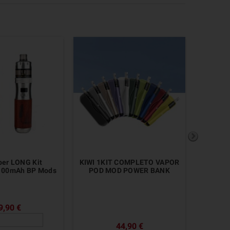
ber LONG Kit
KIWI 1KIT COMPLETO VAPOR
RE1 Po
100mAh BP Mods
POD MOD POWER BANK
9,90 €
44,90 €