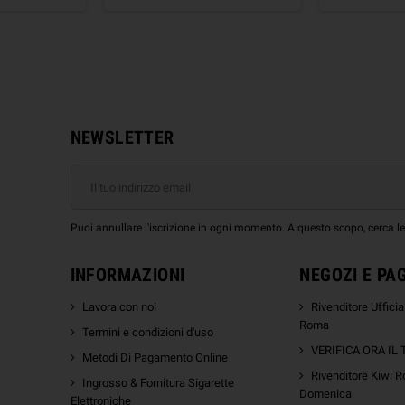
NEWSLETTER
Puoi annullare l'iscrizione in ogni momento. A questo scopo, cerca le i
INFORMAZIONI
NEGOZI E PA
Lavora con noi
Rivenditore Uffici
Roma
Termini e condizioni d'uso
VERIFICA ORA IL
Metodi Di Pagamento Online
Rivenditore Kiwi R
Ingrosso & Fornitura Sigarette
Domenica
Elettroniche