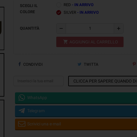
RED
- IN ARRIVO
SCEGLI IL
COLORE
SILVER
- IN ARRIVO
check
remove
add
QUANTITÀ
shopping_cart
AGGIUNGI AL CARRELLO
CONDIVIDI
TWITTA
CLICCA PER SAPERE QUANDO DI
WhatsApp
Telegram
Scrivici una e-mail