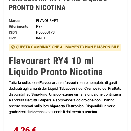
PRONTO NICOTINA
Marca
FLAVOURART
Riferimento
RY4
ISBN
PL0000173
UPC
04-01I
QUESTA COMBINAZIONE AL MOMENTO NON È DISPONIBILE
block
Flavourart RY4 10 ml
Liquido Pronto Nicotina
Tutta la collezione
Flavourart
in un'assortimento completo di gusti
dedicati agli amanti dei
Liquidi Tabaccosi
, dei
Cremosi
o dei
Fruttati
,
disponibili su
Smo-king
. Una collezione ormai storica che continuerà
a soddisfare tutti i
Vapers
e sorprenderà coloro che non li hanno
ancora svapati sulla loro
Sigaretta Elettronica
. Disponibili in varie
gradazioni di
nicotina
selezionabili dal menù a tendina.
4,26 €