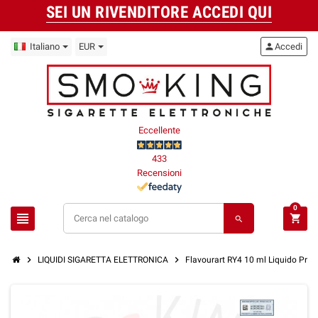
SEI UN RIVENDITORE ACCEDI QUI
Italiano
EUR
person
Accedi
Eccellente
433
Recensioni
0
view_headline
shopping_cart
search
chevron_right
chevron_right
LIQUIDI SIGARETTA ELETTRONICA
Flavourart RY4 10 ml Liquido Pron