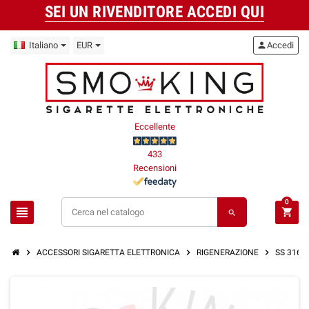
SEI UN RIVENDITORE ACCEDI QUI
Italiano
EUR
person
Accedi
Eccellente
433
Recensioni
0
view_headline
shopping_cart
search
chevron_right
chevron_right
chevron_right
ACCESSORI SIGARETTA ELETTRONICA
RIGENERAZIONE
SS 316 