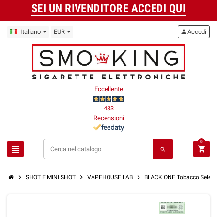
SEI UN RIVENDITORE ACCEDI QUI
Italiano
EUR
person
Accedi
Eccellente
433
Recensioni
0
view_headline
shopping_cart
search
chevron_right
chevron_right
chevron_right
SHOT E MINI SHOT
VAPEHOUSE LAB
BLACK ONE Tobacco Select