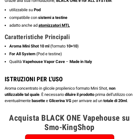
Grazie alla sua formulazione,
BLACK ONE è for ALL SYSTEM
:
utilizzabile su
Pod
compatibile con
sistemi a testine
adatto anche ad
atomizzatori MTL
Caratteristiche Principali
Aroma Mini Shot 10 ml
(formato
10+10
)
For All System
(Pod e testine)
Qualità
Vapehouse Vapor Cave
–
Made in Italy
ISTRUZIONI PER L'USO
Aroma concentrato in glicole propilenico formato Mini Shot,
non
utilizzabile tal quale
. È necessario
diluire il prodotto
prima dell'utilizzo con
eventualmente
basette
e
Glicerina VG
per arrivare ad un
totale di 20ml
.
Acquista BLACK ONE Vapehouse su
Smo-KingShop