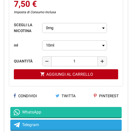
7,50 €
Imposta di Consumo Inclusa
SCEGLI LA
NICOTINA
ml
remove
add
QUANTITÀ
shopping_cart
AGGIUNGI AL CARRELLO
CONDIVIDI
TWITTA
PINTEREST
WhatsApp
Telegram