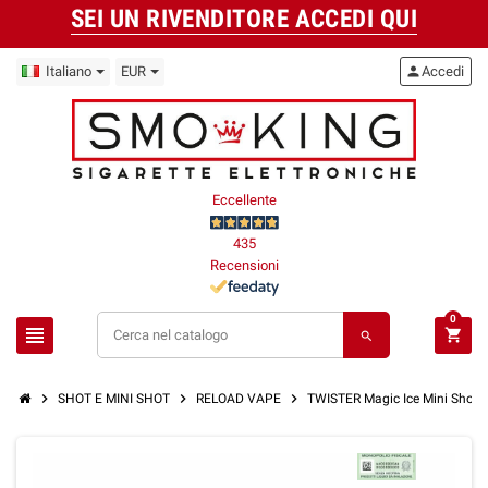
SEI UN RIVENDITORE ACCEDI QUI
Italiano
EUR
person
Accedi
Eccellente
435
Recensioni
0
view_headline
shopping_cart
search
chevron_right
chevron_right
chevron_right
SHOT E MINI SHOT
RELOAD VAPE
TWISTER Magic Ice Mini Shot 