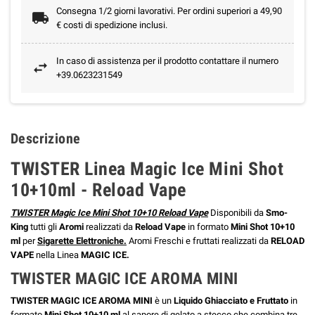
Consegna 1/2 giorni lavorativi. Per ordini superiori a 49,90
€ costi di spedizione inclusi.
In caso di assistenza per il prodotto contattare il numero
+39.0623231549
Descrizione
TWISTER Linea Magic Ice Mini Shot
10+10ml - Reload Vape
TWISTER Magic Ice Mini Shot 10+10 Reload Vape
Disponibili da
Smo-
King
tutti gli
Aromi
realizzati da
Reload Vape
in formato
Mini Shot 10+10
ml
per
Sigarette Elettronic
he.
Aromi Freschi e fruttati realizzati da
RELOAD
VAPE
nella Linea
MAGIC ICE.
TWISTER MAGIC ICE
AROMA MINI
TWISTER MAGIC ICE AROMA MINI
è un
Liquido Ghiacciato e Fruttato
in
formato
Mini Shot 10+10 ml
al sapore di gelato a stecco che combina tre