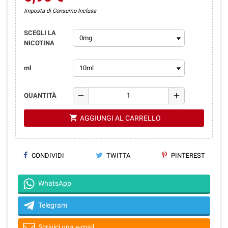
Imposta di Consumo Inclusa
SCEGLI LA
NICOTINA
ml
remove
add
QUANTITÀ
shopping_cart
AGGIUNGI AL CARRELLO
CONDIVIDI
TWITTA
PINTEREST
WhatsApp
Telegram
Scrivici una e-mail