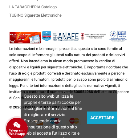
LA TABACCHERIA Catalogo
TUBINO Sigarette Elettroniche
Le informazioni e le immagini presenti su questo sito sono fornite al
solo scopo di informare gli utenti sulla natura dei prodotti e dei servizi
offerti. Non intendiamo in alcun modo promuovere la vendita di
dispositivi e liquidi per sigarette elettroniche. È importante ricordare che
l'uso di e-cig e prodotti correlati è destinato esclusivamente a persone
maggiorenni e fumatori. I prodotti per lo svapo sono proibiti ai minori di
legge. Per ulteriori informazioni e dettagli sulle normative vigenti, ti
invitiamo a contattare il numero verde
800554088
dell'Istituto Superiore
Questo sito web utilizza le
di Sanità.
proprie e terze parti cookie per
© 2026 KING SRL P.IVA 14060771004
raccogliere informazioni al fine
di migliorare il servizio.
ACCETTARE
Proseguendo con la
consultazione di questo sito
Telegram -
web si accetta l'utilizzo di tale
Whatsapp