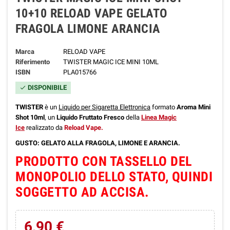
10+10 RELOAD VAPE GELATO
FRAGOLA LIMONE ARANCIA
Marca
RELOAD VAPE
Riferimento
TWISTER MAGIC ICE MINI 10ML
ISBN
PLA015766
DISPONIBILE
check
TWISTER
è un
Liquido per Sigaretta Elettronica
formato
Aroma Mini
Shot 10ml
,
un
Liquido Fruttato Fresco
della
Linea Magic
Ice
realizzato da
Reload Vape.
GUSTO: GELATO ALLA FRAGOLA, LIMONE E ARANCIA.
PRODOTTO CON TASSELLO DEL
MONOPOLIO DELLO STATO, QUINDI
SOGGETTO AD ACCISA.
6,90 €