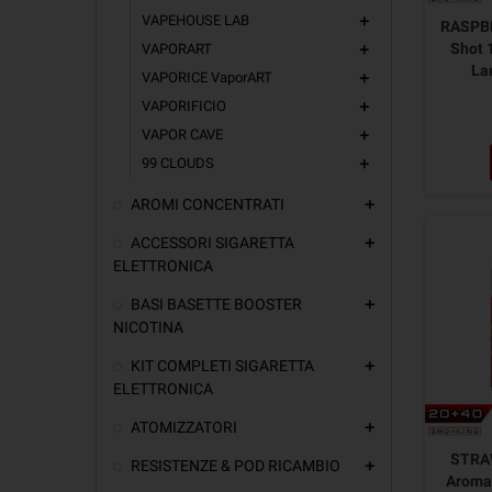
VAPEHOUSE LAB
add
RASPBE
Shot 
VAPORART
add
La
VAPORICE VaporART
add
VAPORIFICIO
add
VAPOR CAVE
add
99 CLOUDS
add
AROMI CONCENTRATI
add
ACCESSORI SIGARETTA
add
ELETTRONICA
BASI BASETTE BOOSTER
add
NICOTINA
KIT COMPLETI SIGARETTA
add
ELETTRONICA
ATOMIZZATORI
add
STRA
RESISTENZE & POD RICAMBIO
add
Aroma