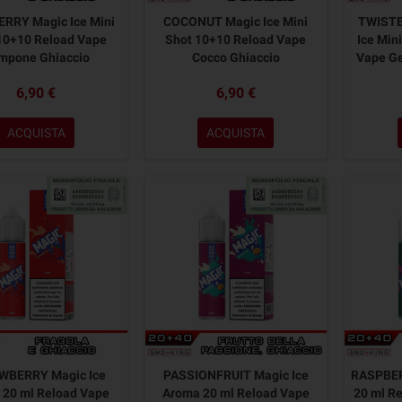
RRY Magic Ice Mini
COCONUT Magic Ice Mini
TWISTE
10+10 Reload Vape
Shot 10+10 Reload Vape
Ice Min
mpone Ghiaccio
Cocco Ghiaccio
Vape Gel
6,90 €
6,90 €
ACQUISTA
ACQUISTA
WBERRY Magic Ice
PASSIONFRUIT Magic Ice
RASPBER
 20 ml Reload Vape
Aroma 20 ml Reload Vape
20 ml R