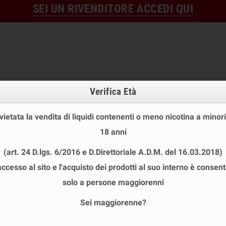
SEI UN RIVENDITORE ACCEDI QUI
Verifica Età
 vietata la vendita di liquidi contenenti o meno nicotina a minori
18 anni
OFFERTE
DISPOSABLE
TPD
(art. 24 D.lgs. 6/2016 e D.Direttoriale A.D.M. del 16.03.2018)
 STOCK
USA E GETTA
LIQUIDI PRONTI
SHOT E MIN
accesso al sito e l'acquisto dei prodotti al suo interno è consent
solo a persone maggiorenni
Sei maggiorenne?