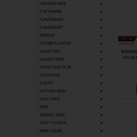
FASHION VAPE
add
FIVE PAWNS
add
FLAVOURAGE
add
FLAVOURART
add
FRUIZEE
add
FUTURE FLAVOUR
add
GALACTIKA
BANANA 
add
10+10 
GALAXY VAPE
add
GHOST BUS CLUB
add
GOLDWAVE
add
G-SPOT
add
HISTORY MOD
add
HOLY VAPE
add
IWIK
add
JUNGLE JUICE
add
JUSTY FLAVOR
add
KING LIQUID
add