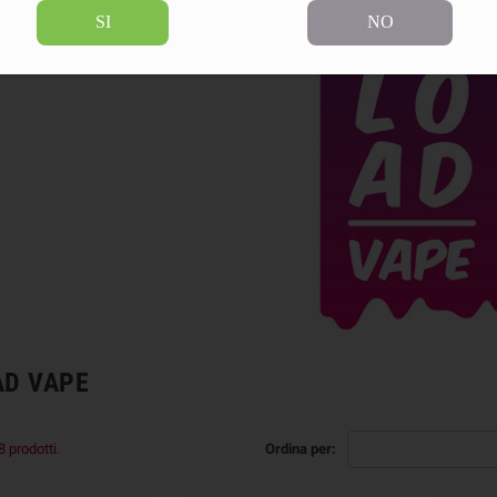
SI
NO
AD VAPE
 prodotti.
Ordina per: