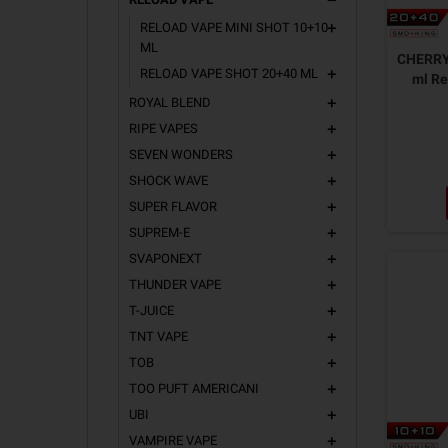
remove
RELOAD VAPE MINI SHOT 10+10
add
ML
CHERRY
RELOAD VAPE SHOT 20+40 ML
add
ml Re
ROYAL BLEND
add
RIPE VAPES
add
SEVEN WONDERS
add
SHOCK WAVE
add
SUPER FLAVOR
add
SUPREM-E
add
SVAPONEXT
add
THUNDER VAPE
add
T-JUICE
add
TNT VAPE
add
TOB
add
TOO PUFT AMERICANI
add
UBI
add
VAMPIRE VAPE
add