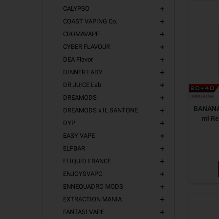
CALYPSO
add
COAST VAPING Co.
add
CROMAVAPE
add
CYBER FLAVOUR
add
DEA Flavor
add
DINNER LADY
add
DR JUICE Lab
add
DREAMODS
add
BANANA 
DREAMODS x IL SANTONE
add
ml R
DYP
add
EASY VAPE
add
ELFBAR
add
ELIQUID FRANCE
add
ENJOYSVAPO
add
ENNEQUADRO MODS
add
EXTRACTION MANIA
add
FANTASI VAPE
add