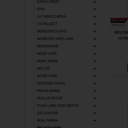
KINGS CREST
add
KIWI
add
LA TABACCHERIA
add
LS PROJECT
add
MONSTER SVAPO
add
MELON 
ml R
MONSTER VAPE LABS
add
MOONSHINE
add
MOSS VAPE
add
MUKK MUKK
add
NEX-OS
add
NOISE VAPE
add
OFFICINE SVAPO
add
PACHA MAMA
add
PHILLIP ROCKE
add
PGVG LABS DON CRISTO
add
QR FLAVOUR
add
REAL FARMA
add
RELOAD VAPE