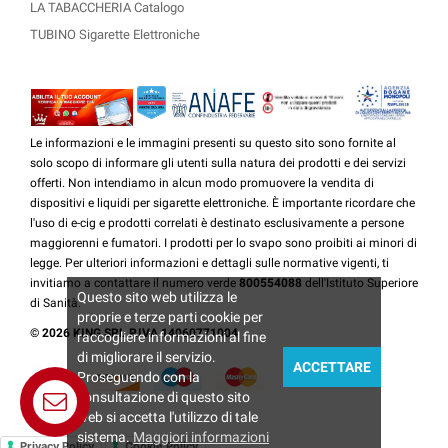
LA TABACCHERIA Catalogo
TUBINO Sigarette Elettroniche
Le informazioni e le immagini presenti su questo sito sono fornite al
solo scopo di informare gli utenti sulla natura dei prodotti e dei servizi
offerti. Non intendiamo in alcun modo promuovere la vendita di
dispositivi e liquidi per sigarette elettroniche. È importante ricordare che
l'uso di e-cig e prodotti correlati è destinato esclusivamente a persone
maggiorenni e fumatori. I prodotti per lo svapo sono proibiti ai minori di
legge. Per ulteriori informazioni e dettagli sulle normative vigenti, ti
invitiamo a contattare il numero verde
800554088
dell'Istituto Superiore
Questo sito web utilizza le
di Sanità.
proprie e terze parti cookie per
© 2026 KING SRL P.IVA 14060771004
raccogliere informazioni al fine
di migliorare il servizio.
ACCETTARE
Proseguendo con la
consultazione di questo sito
web si accetta l'utilizzo di tale
sistema.
Maggiori informazioni
Privacy Policy
Cookie Policy