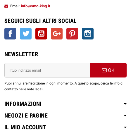
1 x Base Neutra 10ml - 18
Shot 10ml
mg/ml (50/50)
Email:
info@smo-king.it
mg/ml (50/50)
1 x Base Neutra 10ml - 18
SEGUICI SUGLI ALTRI SOCIAL
Aroma Mini
mg/ml (Full VG)
30 ml Liquido Nicotina 12
Shot 10ml
1 x Base Neutra 10ml - 18
mg/ml (50/50)
Facebook
Twitter
YouTube
Google+
Pinterest
Instagram
mg/ml (50/50)
Aroma Mini
30 ml Liquido Senza
2 x Glicerina Vegetale 10ml
Shot 10ml
Nicotina (70/30)
NEWSLETTER
Scopri le altre linee EASY VAPE in formato
OK
MINI SHOT 10+20ml :
Puoi annullare l'iscrizione in ogni momento. A questo scopo, cerca le info di
contatto nelle note legali.
INFORMAZIONI
NEGOZI E PAGINE
IL MIO ACCOUNT