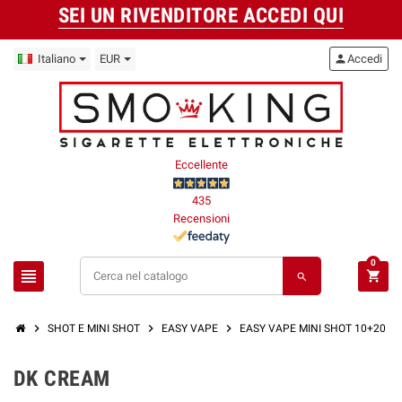
SEI UN RIVENDITORE ACCEDI QUI
Italiano
EUR
person
Accedi
Eccellente
435
Recensioni
0
view_headline
shopping_cart
search
chevron_right
chevron_right
chevron_right
SHOT E MINI SHOT
EASY VAPE
EASY VAPE MINI SHOT 10+20 M
DK CREAM