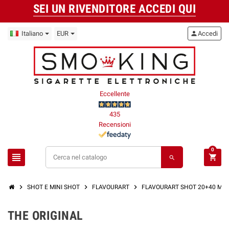
SEI UN RIVENDITORE ACCEDI QUI
Italiano
EUR
person
Accedi
Eccellente
435
Recensioni
0
view_headline
shopping_cart
search
chevron_right
chevron_right
chevron_right
ch
SHOT E MINI SHOT
FLAVOURART
FLAVOURART SHOT 20+40 ML
THE ORIGINAL