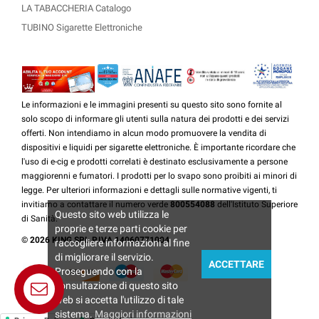
LA TABACCHERIA Catalogo
TUBINO Sigarette Elettroniche
Le informazioni e le immagini presenti su questo sito sono fornite al
solo scopo di informare gli utenti sulla natura dei prodotti e dei servizi
offerti. Non intendiamo in alcun modo promuovere la vendita di
dispositivi e liquidi per sigarette elettroniche. È importante ricordare che
l'uso di e-cig e prodotti correlati è destinato esclusivamente a persone
maggiorenni e fumatori. I prodotti per lo svapo sono proibiti ai minori di
legge. Per ulteriori informazioni e dettagli sulle normative vigenti, ti
invitiamo a contattare il numero verde
800554088
dell'Istituto Superiore
Questo sito web utilizza le
di Sanità.
proprie e terze parti cookie per
© 2026 KING SRL P.IVA 14060771004
raccogliere informazioni al fine
di migliorare il servizio.
ACCETTARE
Proseguendo con la
consultazione di questo sito
Telegram -
web si accetta l'utilizzo di tale
Whatsapp
sistema.
Maggiori informazioni