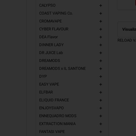
CALYPSO
add
COAST VAPING Co.
add
CROMAVAPE
add
CYBER FLAVOUR
Visualiz
add
DEA Flavor
add
RELOAD VA
DINNER LADY
add
DR JUICE Lab
add
DREAMODS
add
DREAMODS x IL SANTONE
add
DYP
add
EASY VAPE
add
ELFBAR
add
ELIQUID FRANCE
add
ENJOYSVAPO
add
ENNEQUADRO MODS
add
EXTRACTION MANIA
add
FANTASI VAPE
add