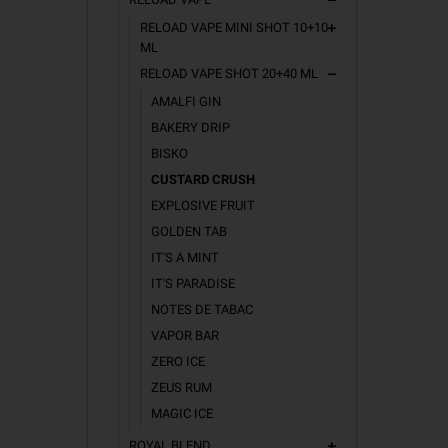
remove
RELOAD VAPE MINI SHOT 10+10
add
ML
RELOAD VAPE SHOT 20+40 ML
remove
AMALFI GIN
BAKERY DRIP
BISKO
CUSTARD CRUSH
EXPLOSIVE FRUIT
GOLDEN TAB
IT'S A MINT
IT'S PARADISE
NOTES DE TABAC
VAPOR BAR
ZERO ICE
ZEUS RUM
MAGIC ICE
ROYAL BLEND
add