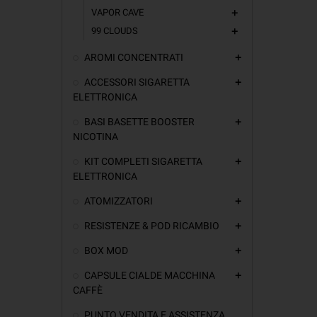
VAPOR CAVE
add
99 CLOUDS
add
AROMI CONCENTRATI
add
ACCESSORI SIGARETTA
add
ELETTRONICA
BASI BASETTE BOOSTER
add
NICOTINA
KIT COMPLETI SIGARETTA
add
ELETTRONICA
ATOMIZZATORI
add
RESISTENZE & POD RICAMBIO
add
BOX MOD
add
CAPSULE CIALDE MACCHINA
add
CAFFÈ
PUNTO VENDITA E ASSISTENZA