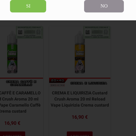
SI
NO
rodotti.
Ordina per:
CAFFÈ E CARAMELLO
CREMA E LIQUIRIZIA Custard
d Crush Aroma 20 ml
Crush Aroma 20 ml Reload
Vape Caramello Caffè
Vape Liquirizia Crema custard
Crema custard
16,90 €
16,90 €