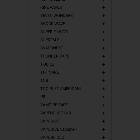
RIPE VAPES
add
SEVEN WONDERS
add
SHOCK WAVE
add
SUPER FLAVOR
add
SUPREM-E
add
SVAPONEXT
add
THUNDER VAPE
add
T-JUICE
add
TNT VAPE
add
TOB
add
TOO PUFT AMERICANI
add
UBI
add
VAMPIRE VAPE
add
VAPEHOUSE LAB
add
VAPORART
add
VAPORICE VaporART
add
VAPORIFICIO
add