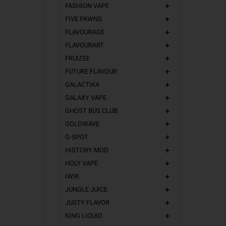
FASHION VAPE
add
FIVE PAWNS
add
FLAVOURAGE
add
FLAVOURART
add
FRUIZEE
add
FUTURE FLAVOUR
add
GALACTIKA
add
GALAXY VAPE
add
GHOST BUS CLUB
add
GOLDWAVE
add
G-SPOT
add
HISTORY MOD
add
HOLY VAPE
add
IWIK
add
JUNGLE JUICE
add
JUSTY FLAVOR
add
KING LIQUID
add