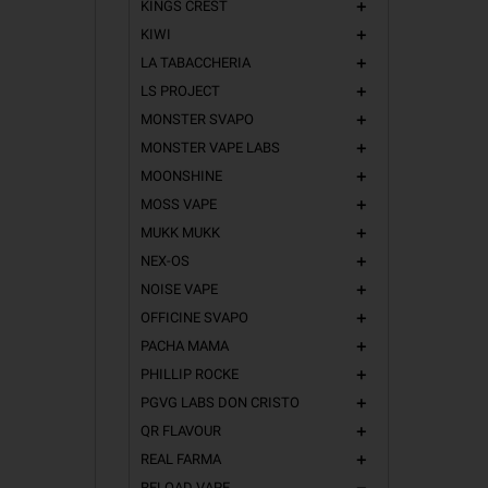
KINGS CREST
add
KIWI
add
LA TABACCHERIA
add
LS PROJECT
add
MONSTER SVAPO
add
MONSTER VAPE LABS
add
MOONSHINE
add
MOSS VAPE
add
MUKK MUKK
add
NEX-OS
add
NOISE VAPE
add
OFFICINE SVAPO
add
PACHA MAMA
add
PHILLIP ROCKE
add
PGVG LABS DON CRISTO
add
QR FLAVOUR
add
REAL FARMA
add
RELOAD VAPE