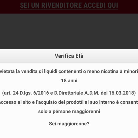
SEI UN RIVENDITORE ACCEDI QUI
Verifica Età
 vietata la vendita di liquidi contenenti o meno nicotina a minori
18 anni
OFFERTE
DISPOSABLE
TPD
(art. 24 D.lgs. 6/2016 e D.Direttoriale A.D.M. del 16.03.2018)
 STOCK
USA E GETTA
LIQUIDI PRONTI
SHOT E MIN
accesso al sito e l'acquisto dei prodotti al suo interno è consent
AD VAPE SHOT 20+40 ML
chevron_right
CUSTARD CRUSH
solo a persone maggiorenni
Sei maggiorenne?
ARD CRUSH