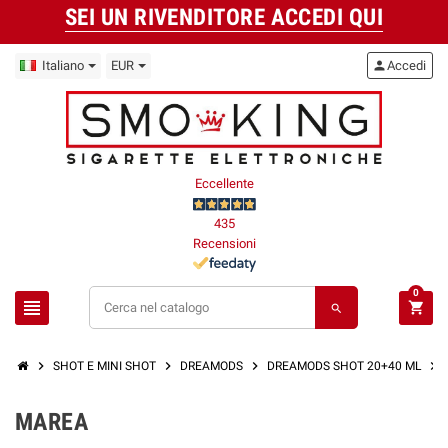
SEI UN RIVENDITORE ACCEDI QUI
Italiano
EUR
person
Accedi
Eccellente
435
Recensioni
0
view_headline
shopping_cart
search
chevron_right
chevron_right
chevron_right
chevron_right
SHOT E MINI SHOT
DREAMODS
DREAMODS SHOT 20+40 ML
MAREA