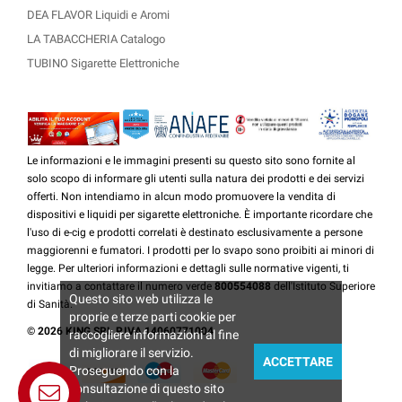
DEA FLAVOR Liquidi e Aromi
LA TABACCHERIA Catalogo
TUBINO Sigarette Elettroniche
Le informazioni e le immagini presenti su questo sito sono fornite al
solo scopo di informare gli utenti sulla natura dei prodotti e dei servizi
offerti. Non intendiamo in alcun modo promuovere la vendita di
dispositivi e liquidi per sigarette elettroniche. È importante ricordare che
l'uso di e-cig e prodotti correlati è destinato esclusivamente a persone
maggiorenni e fumatori. I prodotti per lo svapo sono proibiti ai minori di
legge. Per ulteriori informazioni e dettagli sulle normative vigenti, ti
invitiamo a contattare il numero verde
800554088
dell'Istituto Superiore
Questo sito web utilizza le
di Sanità.
proprie e terze parti cookie per
© 2026 KING SRL P.IVA 14060771004
raccogliere informazioni al fine
di migliorare il servizio.
ACCETTARE
Proseguendo con la
consultazione di questo sito