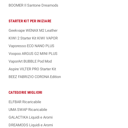
►
GHIACCIOLI XXL
◄ Gusti
ghiacciati
con
note fruttate o balsamiche
,
BOOMER Il Santone Dreamods
caratterizzati dalla forte presenza di
effetto Ice
duraturo.
►
JUICE DROP
◄ Linea di
aromi next-gen
ispirati a
gusti alla Frutta extra
STARTER KIT PER INIZIARE
intensi
, adatti a tutte le sigarette elettroniche.
Geekvape WENAX M2 Leather
►
MAREA
◄ Un'altra raccolta di
ricette classiche
che uniscono
sentori
KIWI 2 Starter Kit KIWI VAPOR
tabaccosi, dolci e mentolati
, adatti a tutti i gusti e sistemi.
Vaporesso ECO NANO PLUS
Voopoo ARGUS G2 MINI PLUS
Per qualsiasi altra informazione o dubbio non esitare a
contattare il nostro
Servizio Clienti
VaporArt BUBBLE Pod Mod
Aspire VILTER PRO Starter Kit
BEEZ FABRIZIO CORONA Edition
CATEGORIE MIGLIORI
ELFBAR Ricaricabile
UMA SWAP Ricaricabile
GALACTIKA Liquidi e Aromi
DREAMODS Liquidi e Aromi