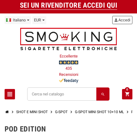
SEI UN RIVENDITORE ACCEDI QUI
Italiano
EUR
person
Accedi
Eccellente
435
Recensioni
0
view_headline
shopping_cart
search
chevron_right
chevron_right
chevron_right
chevron_right
SHOT E MINI SHOT
G-SPOT
G-SPOT MINI SHOT 10+10 ML
POD
POD EDITION