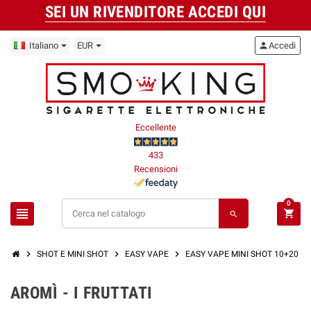
SEI UN RIVENDITORE ACCEDI QUI
Italiano
EUR
person
Accedi
Eccellente
433
Recensioni
0
view_headline
shopping_cart
search
chevron_right
chevron_right
chevron_right
SHOT E MINI SHOT
EASY VAPE
EASY VAPE MINI SHOT 10+20 M
AROMÌ - I FRUTTATI