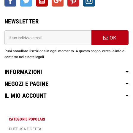
1 x Base Neutra 10ml - 18
Aroma Mini
mg/ml (Full VG)
30 ml Liquido Nicotina 12
Shot 10ml
1 x Base Neutra 10ml - 18
mg/ml (50/50)
NEWSLETTER
mg/ml (50/50)
Aroma Mini
30 ml Liquido Senza
2 x Glicerina Vegetale 10ml
Shot 10ml
Nicotina (70/30)
OK
Puoi annullare l'iscrizione in ogni momento. A questo scopo, cerca le info di
SCOPRI LE ALTRE LINEE AROMÌ MINI SHOT
contatto nelle note legali.
10+20ml by EASY VAPE
INFORMAZIONI
NEGOZI E PAGINE
IL MIO ACCOUNT
CATEGORIE POPOLARI
PUFF USA E GETTA