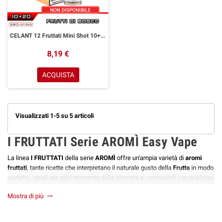
CELANT 12 Fruttati Mini Shot 10+20 ml Aromì by Easy Vape Frutti di Bosco
8,19 €
ACQUISTA
Visualizzati 1-5 su 5 articoli
I FRUTTATI Serie AROMÌ Easy Vape
La linea
I FRUTTATI
della serie
AROMÌ
offre un'ampia varietà di
aromi
fruttati
, tante ricette che interpretano il naturale gusto della
Frutta
in modo
perfetto, ideali per ogni momento della giornata e compatibili con qualsiasi
tipo di
Sigaretta Elettronica
.
Mostra di più
trending_flat
AROMÌ
è la serie di liquidi firmata
EASY VAPE
che si ispira ai grandi
maestri dell'arte, i cui capolavori hanno lasciato un'impronta indelebile