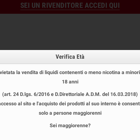
SEI UN RIVENDITORE ACCEDI QUI
Verifica Età
 vietata la vendita di liquidi contenenti o meno nicotina a minori
18 anni
OFFERTE
DISPOSABLE
TPD
(art. 24 D.lgs. 6/2016 e D.Direttoriale A.D.M. del 16.03.2018)
 STOCK
USA E GETTA
LIQUIDI PRONTI
SHOT E MIN
accesso al sito e l'acquisto dei prodotti al suo interno è consent
chevron_right
FANTASI VAPE ICE
solo a persone maggiorenni
Sei maggiorenne?