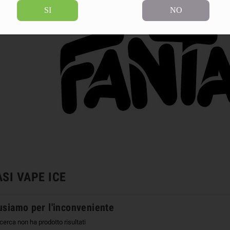
SI
NO
SI VAPE ICE
usiamo per l'inconveniente
icerca non ha prodotto risultati