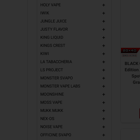
HOLY VAPE
add
IWIK
add
JUNGLE JUICE
add
JUSTY FLAVOR
add
KING LIQUID
add
KINGS CREST
add
KIWI
add
LA TABACCHERIA
add
BLACK 
Edition
LS PROJECT
add
Spo
MONSTER SVAPO
add
Gra
MONSTER VAPE LABS
add
MOONSHINE
add
MOSS VAPE
add
MUKK MUKK
add
NEX-OS
add
NOISE VAPE
add
OFFICINE SVAPO
add