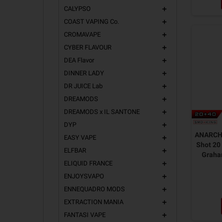
CALYPSO
add
COAST VAPING Co.
add
CROMAVAPE
add
CYBER FLAVOUR
add
DEA Flavor
add
DINNER LADY
add
DR JUICE Lab
add
DREAMODS
add
DREAMODS x IL SANTONE
add
DYP
add
ANARCHI
EASY VAPE
add
Shot 20
ELFBAR
add
Graha
ELIQUID FRANCE
add
ENJOYSVAPO
add
ENNEQUADRO MODS
add
EXTRACTION MANIA
add
FANTASI VAPE
add