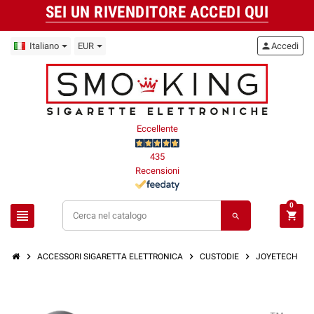
SEI UN RIVENDITORE ACCEDI QUI
Italiano
EUR
person
Accedi
Eccellente
435
Recensioni
0
view_headline
shopping_cart
search
chevron_right
chevron_right
chevron_right
ACCESSORI SIGARETTA ELETTRONICA
CUSTODIE
JOYETECH