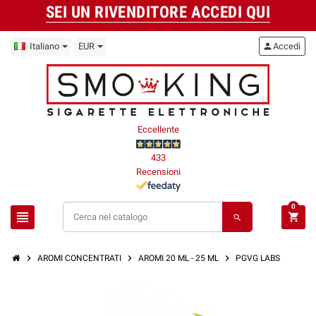
SEI UN RIVENDITORE ACCEDI QUI
Italiano
EUR
person
Accedi
Eccellente
433
Recensioni
0
view_headline
shopping_cart
search
chevron_right
chevron_right
chevron_right
AROMI CONCENTRATI
AROMI 20 ML - 25 ML
PGVG LABS