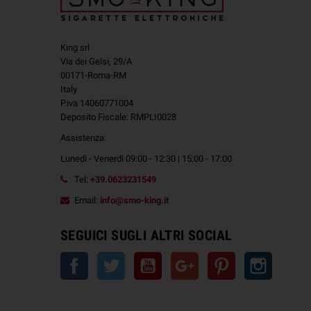
King srl
Via dei Gelsi, 29/A
00171-Roma-RM
Italy
P.iva 14060771004
Deposito Fiscale: RMPLI0028
Assistenza:
Lunedì - Venerdì 09:00 - 12:30 | 15:00 - 17:00
Tel:
+39.0623231549
Email:
info@smo-king.it
SEGUICI SUGLI ALTRI SOCIAL
Facebook
Twitter
YouTube
Google+
Pinterest
Instagra