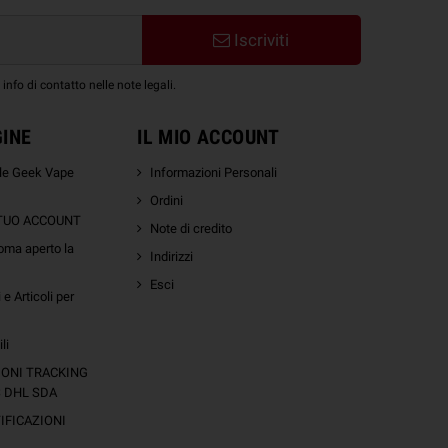
Iscriviti
nfo di contatto nelle note legali.
GINE
IL MIO ACCOUNT
ale Geek Vape
Informazioni Personali
Ordini
 TUO ACCOUNT
Note di credito
oma aperto la
Indirizzi
Esci
e Articoli per
li
IONI TRACKING
S DHL SDA
FICAZIONI