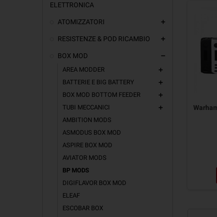
ELETTRONICA
ATOMIZZATORI
add
RESISTENZE & POD RICAMBIO
add
BOX MOD
remove
AREA MODDER
add
BATTERIE E BIG BATTERY
add
BOX MOD BOTTOM FEEDER
add
TUBI MECCANICI
Warham
add
AMBITION MODS
ASMODUS BOX MOD
ASPIRE BOX MOD
AVIATOR MODS
BP MODS
DIGIFLAVOR BOX MOD
ELEAF
ESCOBAR BOX