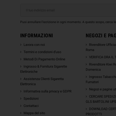
Puoi annullare l'iscrizione in ogni momento. A questo scopo, cerca le i
INFORMAZIONI
NEGOZI E PA
Lavora con noi
Rivenditore Uffici
Roma
Termini e condizioni d'uso
VERIFICA ORA IL
Metodi Di Pagamento Online
Rivenditore Kiwi R
Ingrosso & Fornitura Sigarette
Domenica
Elettroniche
Ingrosso Tabacchi 
Assistenza Clienti Sigaretta
Fumatori
Elettronica
Negozi e pagine uti
Informativa sulla privacy e GDPR
m
CERCARE SPEDIZ
Spedizioni
GLS BARTOLINI UP
Contattaci
DOWNLOAD CERTI
Mappa del sito
PRODOTTI