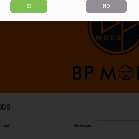
SI
NO
ODS
rodotti.
Ordina per: