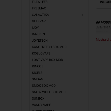
FLAWLEES
Visualiz
FREEMAX
GALACTIKA
add
GEEKVAPE
BP MODS
I
delle
SIGA
IJOY
PREZZO
on
INNOKIN
una
Box
M
Mostra di 
JOYETECH
da svapare
KANGERTECH BOX MOD
IAID
KOGUOVAPE
IAIDO MO
LOST VAPE BOX MOD
18650
ch
RINCOE
la tua Box
SIGELEI
prestazioni
visualizzar
SMOANT
SMOK BOX MOD
SNOW WOLF BOX MOD
SUNBOX
VANDY VAPE