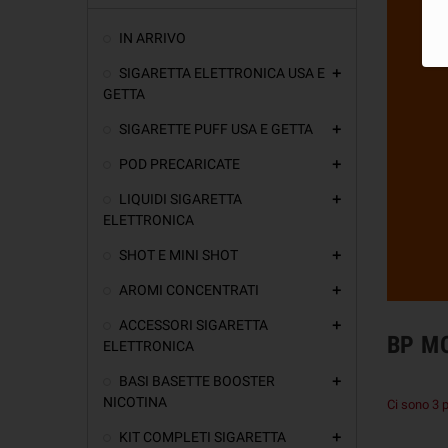
IN ARRIVO
SIGARETTA ELETTRONICA USA E
add
GETTA
SIGARETTE PUFF USA E GETTA
add
POD PRECARICATE
add
LIQUIDI SIGARETTA
add
ELETTRONICA
SHOT E MINI SHOT
add
AROMI CONCENTRATI
add
ACCESSORI SIGARETTA
add
BP M
ELETTRONICA
BASI BASETTE BOOSTER
add
NICOTINA
Ci sono 3 p
KIT COMPLETI SIGARETTA
add