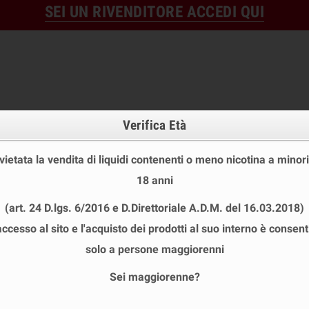
SEI UN RIVENDITORE ACCEDI QUI
Verifica Età
 vietata la vendita di liquidi contenenti o meno nicotina a minori
18 anni
OFFERTE
DISPOSABLE
TPD
(art. 24 D.lgs. 6/2016 e D.Direttoriale A.D.M. del 16.03.2018)
 STOCK
USA E GETTA
LIQUIDI PRONTI
SHOT E MIN
accesso al sito e l'acquisto dei prodotti al suo interno è consent
solo a persone maggiorenni
Sei maggiorenne?