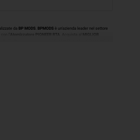
lizzate da
BP MODS
.
BPMODS
è un'azienda leader nel settore
con l'
Atomizzatore PIONEER RTA
. Acquista al
MIGLIOR
etta Elettronica
innovativa, dal
Design Elegante ed Ergonomico
 incluse) realizzata da
BP MODS
, ideale per
smettere di fumare,
od
di fascia alta per eccellenza, compatibile sia con
Batteria
r Batterie 18350 e 18650
, così che potrai portare sempre con te
metterà di Svapare sempre al meglio la tua
Sigaretta
, reagalando
 24mm
e possiede uno
Schermo OLED
, che ti aiuterà a