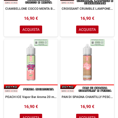
CIAMBELLONE COCCO MENTA Bakery Drip Aroma 20 ml Reload Vape Menta Cocco Ciambella
CROISSANT CRUMBLE LAMPONE Bakery Drip Aroma 20 ml Reload Vape Cheesecake Lampone Croissant
16,90 €
16,90 €
ACQUISTA
ACQUISTA
PEACH ICE Vapor Bar Aroma 20 ml Reload Vape Ice Pesca
PAN DI SPAGNA CHANTILLY PESCA Bakery Drip Aroma 20 ml Reload Vape Pesca Pan di spagna Crema chantilly
16,90 €
16,90 €
ACQUISTA
ACQUISTA