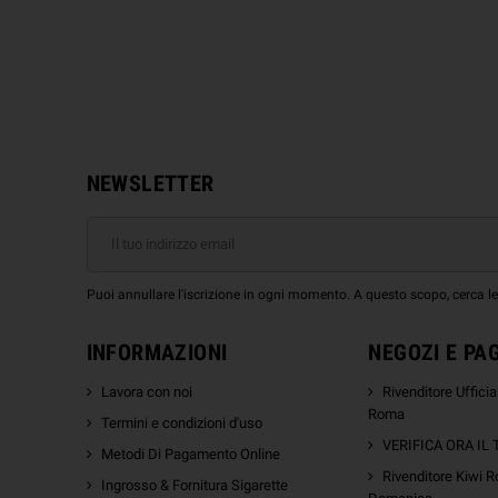
 Tutti i Personaggi Fumetto
Marvel Dc
, Universo
,
Capitan America
,
Batman
,
Spi
Cercando Wrap per Le Batterie Sigarette E
vi nel posto giusto il nostro Shoponline trovi tuti
NEWSLETTER
Puoi annullare l'iscrizione in ogni momento. A questo scopo, cerca le i
INFORMAZIONI
NEGOZI E PA
Lavora con noi
Rivenditore Uffici
Roma
Termini e condizioni d'uso
VERIFICA ORA IL
Metodi Di Pagamento Online
Rivenditore Kiwi R
Ingrosso & Fornitura Sigarette