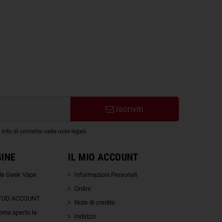
derman
,
Supermen
,
Hulk
,
Thor
,
Peppa Pig
,
lettroniche?
 i migliori prezzi e prodotti per lo
Iscriviti
nfo di contatto nelle note legali.
GINE
IL MIO ACCOUNT
ale Geek Vape
Informazioni Personali
Ordini
 TUO ACCOUNT
Note di credito
oma aperto la
Indirizzi