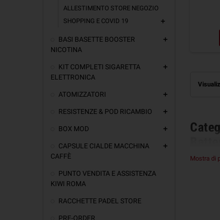
ALLESTIMENTO STORE NEGOZIO
SHOPPING E COVID 19
add
BASI BASETTE BOOSTER
add
NICOTINA
KIT COMPLETI SIGARETTA
add
ELETTRONICA
Visualiz
ATOMIZZATORI
add
RESISTENZE & POD RICAMBIO
add
Categ
BOX MOD
add
Batte
CAPSULE CIALDE MACCHINA
add
CAFFÈ
Abbia
Mostra di 
26500
PUNTO VENDITA E ASSISTENZA
KIWI ROMA
Wrap Per B
RACCHETTE PADEL STORE
Confezion
PRE-ORDER
Pellicole 