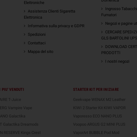
Domenica
Elettroniche
Ingrosso Tabacchi 
Assistenza Clienti Sigaretta
Fumatori
Elettronica
Negozi e pagine uti
Informativa sulla privacy e GDPR
m
CERCARE SPEDIZ
Spedizioni
GLS BARTOLINI UP
Contattaci
DOWNLOAD CERTI
Mappa del sito
PRODOTTI
I nostri negozi
 PIU' VENDUTI
STARTER KIT PER INIZIARE
IRE T-Juice
Geekvape WENAX M2 Leather
ERG Vampire Vape
KIWI 2 Starter Kit KIWI VAPOR
ANO Galactika
Vaporesso ECO NANO PLUS
 Galactika Dreamods
Voopoo ARGUS G2 MINI PLUS
 RESERVE Kings Crest
VaporArt BUBBLE Pod Mod