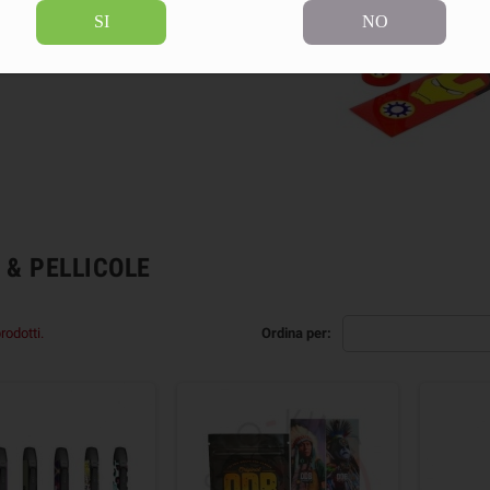
SI
NO
 & PELLICOLE
rodotti.
Ordina per: