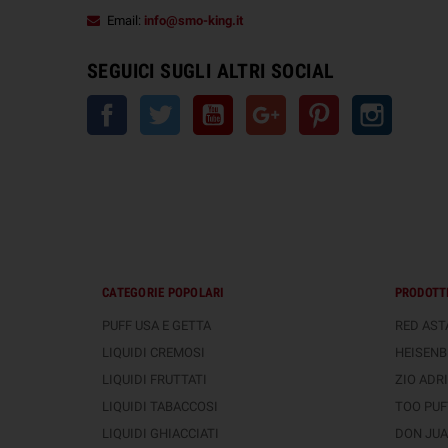
Email:
info@smo-king.it
SEGUICI SUGLI ALTRI SOCIAL
Facebook
Twitter
YouTube
Google+
Pinterest
Instagra
CATEGORIE POPOLARI
PRODOTTI
PUFF USA E GETTA
RED ASTA
LIQUIDI CREMOSI
HEISENB
LIQUIDI FRUTTATI
ZIO ADRI
LIQUIDI TABACCOSI
TOO PUFT
LIQUIDI GHIACCIATI
DON JUAN