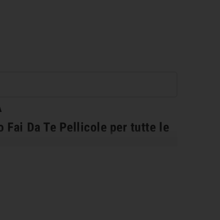
A
Fai Da Te Pellicole per tutte le
 18650 20700 21700 18350 18500