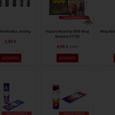
Minifit Max Justfog
Vaper's Mood by ODB Wrap
Wrap Bat
Batteria 21700
2,50 €
4,95 €
9,90 €
ACQUISTA
ACQUISTA