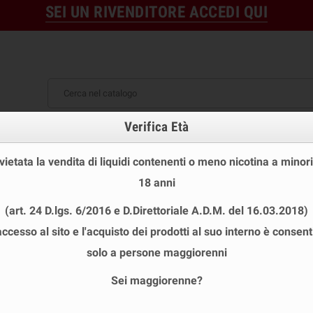
SEI UN RIVENDITORE ACCEDI QUI
Verifica Età
OFFERTE
DISPOSABLE
TPD
 STOCK
USA E GETTA
LIQUIDI PRONTI
SHOT E MIN
 vietata la vendita di liquidi contenenti o meno nicotina a minori
 & PELLICOLE
18 anni
(art. 24 D.lgs. 6/2016 e D.Direttoriale A.D.M. del 16.03.2018)
accesso al sito e l'acquisto dei prodotti al suo interno è consent
solo a persone maggiorenni
Sei maggiorenne?