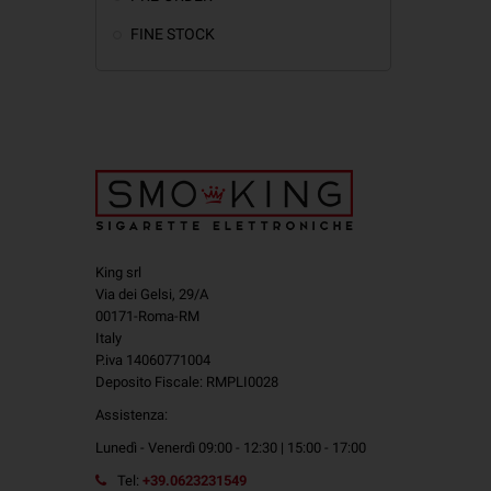
le Wrap di
FINE STOCK
Stai 
Ti tro
svapo
King srl
Via dei Gelsi, 29/A
00171-Roma-RM
Italy
P.iva 14060771004
Deposito Fiscale: RMPLI0028
Assistenza:
Lunedì - Venerdì 09:00 - 12:30 | 15:00 - 17:00
Tel:
+39.0623231549