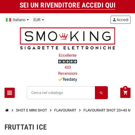
SEI UN RIVENDITORE ACCEDI QUI
Italiano
EUR
person
Accedi
Eccellente
433
Recensioni
0
view_headline
shopping_cart
search
chevron_right
chevron_right
chevron_right
ch
SHOT E MINI SHOT
FLAVOURART
FLAVOURART SHOT 20+40 ML
FRUTTATI ICE