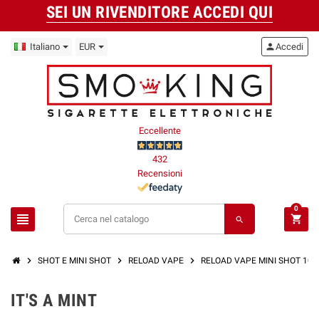
SEI UN RIVENDITORE ACCEDI QUI
Italiano
EUR
person
Accedi
Eccellente
432
Recensioni
0
view_headline
shopping_cart
search
chevron_right
chevron_right
chevron_right
SHOT E MINI SHOT
RELOAD VAPE
RELOAD VAPE MINI SHOT 10+
IT'S A MINT