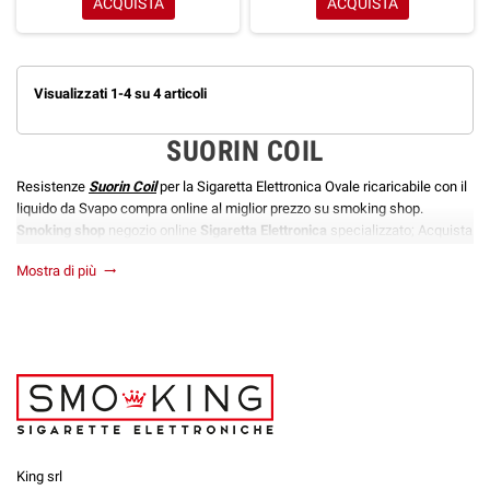
ACQUISTA
ACQUISTA
Visualizzati 1-4 su 4 articoli
SUORIN COIL
Resistenze
Suorin Coil
per la Sigaretta Elettronica Ovale ricaricabile con il
liquido da Svapo compra online al miglior prezzo su smoking shop.
Smoking shop
negozio online
Sigaretta Elettronica
specializzato; Acquista
Sigarette Elettroniche
Kit Completi, Box Mod,
Mostra di più
trending_flat
Atomizzatore
,Resistenza,Accessori per Rigenerare,
Atomizzatori
Rigenerabili
, Rasberry,
18650
. Spedizioni Immediate Pagamenti Sicuri
King srl