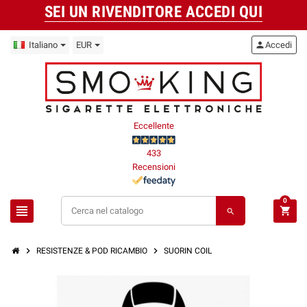
SEI UN RIVENDITORE ACCEDI QUI
Italiano
EUR
person
Accedi
Eccellente
433
Recensioni
0
view_headline
shopping_cart
search
chevron_right
chevron_right
RESISTENZE & POD RICAMBIO
SUORIN COIL