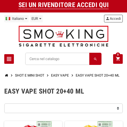
SEI UN RIVENDITORE ACCEDI QUI
Italiano
EUR
person
Accedi
0
view_headline
shopping_cart
search
chevron_right
chevron_right
chevron_right
SHOT E MINI SHOT
EASY VAPE
EASY VAPE SHOT 20+40 ML
EASY VAPE SHOT 20+40 ML