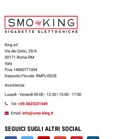
Scopri tutti i prodotti EASY VAPE in
formato SHOT 20+40 ml:
DK CREAM
►
BLEND SPECIALI CREMOSI
King srl
Via dei Gelsi, 29/A
DK FRESH
►
BLEND SPECIALI FRESCHI
00171-Roma-RM
Italy
DK FRUITY
►
BLEND SPECIALI FRUTTATI
P.iva 14060771004
Deposito Fiscale: RMPLI0028
Assistenza:
Come utilizzare gli aromi Shot 20+40 ml EASY
Lunedì - Venerdì 09:00 - 12:30 | 15:00 - 17:00
VAPE?
Tel:
+39.0623231549
Gli
Shot 20+40 ml EASY VAPE
sono aromi in formato pratico da diluire,
Email:
info@smo-king.it
progettati per essere miscelati prima dell'uso nella Sigaretta Elettronica.
Ogni flacone contiene
20 ml di Aroma
ad alta concentrazione, disciolto in
SEGUICI SUGLI ALTRI SOCIAL
solo
Glicole Propilenico
(PG).