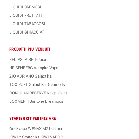
all'uso in
tempi più rapidi
rispetto agli aromi concentrati tradizionali.
LIQUIDI CREMOSI
Possono essere
utilizzati subito dopo la miscelazione
, ma in genere è
LIQUIDI FRUTTATI
consigliabile un'attesa di
24 ore
per ottenere una
resa aromatica
perfettamente sviluppata
.
LIQUIDI TABACCOSI
LIQUIDI GHIACCIATI
PRODOTTI PIU' VENDUTI
RED ASTAIRE T-Juice
HEISENBERG Vampire Vape
ZIO ADRIANO Galactika
TOO PUFT Galactika Dreamods
DON JUAN RESERVE Kings Crest
BOOMER Il Santone Dreamods
STARTER KIT PER INIZIARE
Geekvape WENAX M2 Leather
KIWI 2 Starter Kit KIWI VAPOR