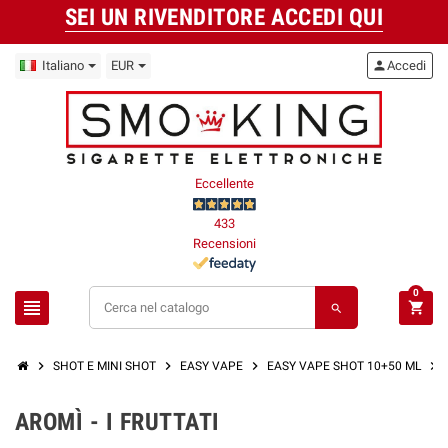
SEI UN RIVENDITORE ACCEDI QUI
Italiano
EUR
person
Accedi
Eccellente
433
Recensioni
0
view_headline
shopping_cart
search
chevron_right
chevron_right
chevron_right
chevron_right
SHOT E MINI SHOT
EASY VAPE
EASY VAPE SHOT 10+50 ML
AROMÌ - I FRUTTATI