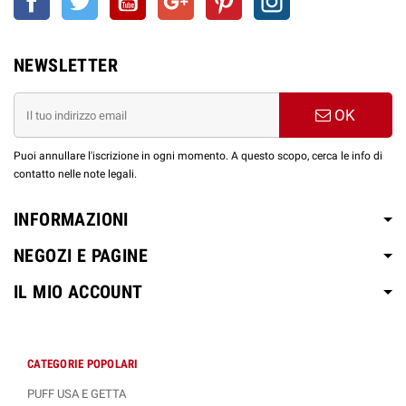
1 x Base Neutra 10ml - 18
mg/ml (50/50)
Aroma
60 ml Liquido Nicotina 6
1 x Base Neutra 10ml - 18
Shot 10ml
mg/ml (60/40)
NEWSLETTER
mg/ml (Full PG)
1 x Glicerina Vegetale 30ml
Aroma
2 x Glicole Propilenico 10ml
60 ml Liquido Senza
OK
Shot 10ml
1 x Glicerina Vegetale 30ml
Nicotina (50/50)
Puoi annullare l'iscrizione in ogni momento. A questo scopo, cerca le info di
contatto nelle note legali.
SCOPRI LE ALTRE LINEE AROMÌ SHOT
10+50ml by EASY VAPE
INFORMAZIONI
NEGOZI E PAGINE
IL MIO ACCOUNT
CATEGORIE POPOLARI
PUFF USA E GETTA