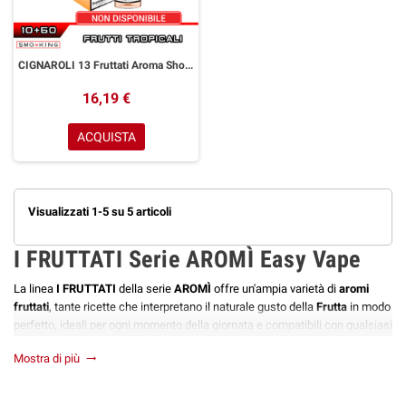
CIGNAROLI 13 Fruttati Aroma Shot 10+50 ml Aromì by Easy Vape Mix di Frutti Tropicali
16,19 €
ACQUISTA
Visualizzati 1-5 su 5 articoli
I FRUTTATI Serie AROMÌ Easy Vape
La linea
I FRUTTATI
della serie
AROMÌ
offre un'ampia varietà di
aromi
fruttati
, tante ricette che interpretano il naturale gusto della
Frutta
in modo
perfetto, ideali per ogni momento della giornata e compatibili con qualsiasi
tipo di
Sigaretta Elettronica
.
Mostra di più
trending_flat
AROMÌ
è la serie di liquidi firmata
EASY VAPE
che si ispira ai grandi
maestri dell'arte, i cui capolavori hanno lasciato un'impronta indelebile