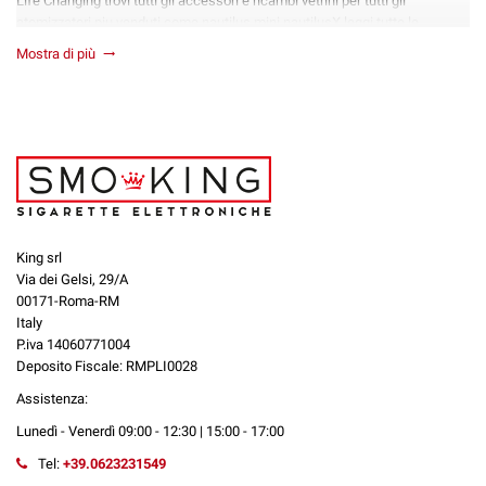
Life Changing trovi tutti gli accessori e ricambi vetrini per tutti gli
atomizzatori piu venduti come nautilus mini nautilusX leggi tutte le
recensioni del nostro
negozio svapo
Mostra di più
trending_flat
King srl
Via dei Gelsi, 29/A
00171-Roma-RM
Italy
P.iva 14060771004
Deposito Fiscale: RMPLI0028
Assistenza:
Lunedì - Venerdì 09:00 - 12:30 | 15:00 - 17:00
Tel:
+39.0623231549