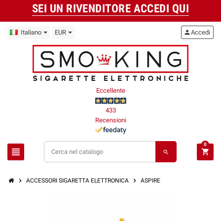
SEI UN RIVENDITORE ACCEDI QUI
Italiano
EUR
person
Accedi
Eccellente
433
Recensioni
0
view_headline
shopping_cart
search
chevron_right
chevron_right
ACCESSORI SIGARETTA ELETTRONICA
ASPIRE