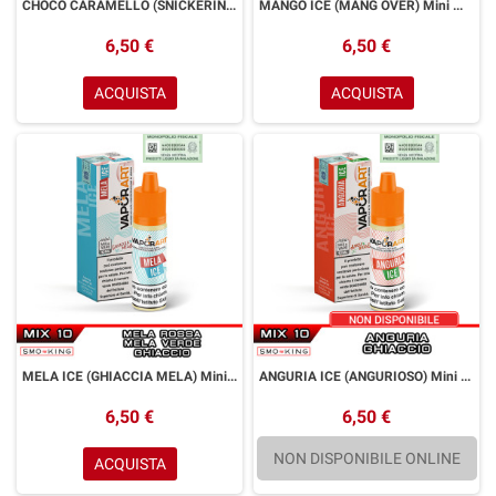
CHOCO CARAMELLO (SNICKERINO) Mini Mix&Vape 10 ml VAPORART Barretta al cioccolato Caramello Arachidi
MANGO ICE (MANG OVER) Mini Mix&Vape 10 ml VAPORART Mango Ice
6,50 €
6,50 €
ACQUISTA
ACQUISTA
MELA ICE (GHIACCIA MELA) Mini Mix&Vape 10 ml VAPORART Mela Rossa Mela Verde Ice
ANGURIA ICE (ANGURIOSO) Mini Mix&Vape 10 ml VAPORART Anguria Ice
6,50 €
6,50 €
NON DISPONIBILE ONLINE
ACQUISTA