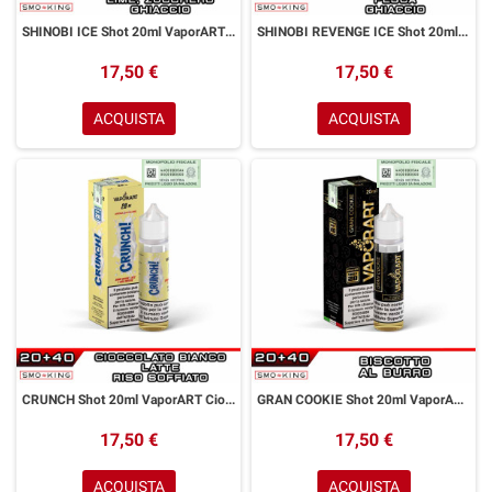
SHINOBI ICE Shot 20ml VaporART Fico d'India Papaya Lime Ice
SHINOBI REVENGE ICE Shot 20ml VaporART Frutto del Drago Pesca Ice
17,50 €
17,50 €
ACQUISTA
ACQUISTA
CRUNCH Shot 20ml VaporART Cioccolato Bianco Latte Riso Soffiato
GRAN COOKIE Shot 20ml VaporART Biscotto al Burro
17,50 €
17,50 €
ACQUISTA
ACQUISTA