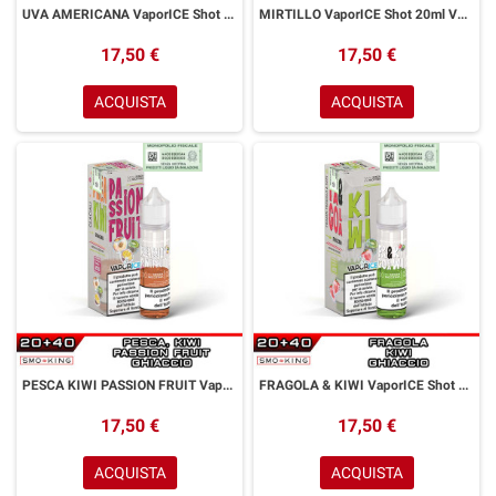
UVA AMERICANA VaporICE Shot 20ml VAPORART Uva Ice
MIRTILLO VaporICE Shot 20ml VAPORART Mirtillo Ice
17,50 €
17,50 €
ACQUISTA
ACQUISTA
PESCA KIWI PASSION FRUIT VaporICE Shot 20ml VAPORART Pesca Kiwi Frutto della Passione Ice
FRAGOLA & KIWI VaporICE Shot 20ml VAPORART Kiwi Fragola Ice
17,50 €
17,50 €
ACQUISTA
ACQUISTA