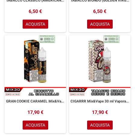
TABACCO CLASSICO (AMERICAN DREAM) Mini Mix&Vape 10 ml VAPORART Tabacco RY4
TABACCO BIONDO (GOLDEN VIRGINIA) Mini Mix&Vape 10 ml VAPORART Tabacco Virginia
6,50 €
6,50 €
ACQUISTA
ACQUISTA
GRAN COOKIE CARAMEL Mix&Vape 30 ml Vaporart
CIGARRR Mix&Vape 30 ml Vaporart Sigaro
17,90 €
17,90 €
ACQUISTA
ACQUISTA