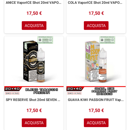
ANICE VaporICE Shot 20ml VAPORART Anice Ice
COLA VaporICE Shot 20ml VAPORART Cola Ice
17,50 €
17,50 €
ACQUISTA
ACQUISTA
SPY RESERVE Shot 20ml SEVEN WONDERS Blend Tabacchi Pregiati
GUAVA KIWI PASSION FRUIT VaporICE Shot 20ml VAPORART Guava Kiwi Frutto della Passione Ice
17,50 €
17,50 €
ACQUISTA
ACQUISTA