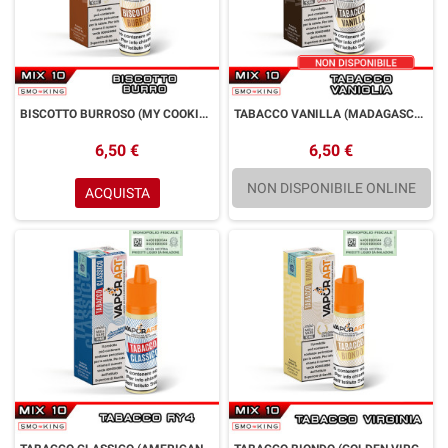
BISCOTTO BURROSO (MY COOKIE) Mini Mix&Vape 10 ml VAPORART Biscotto Burro
TABACCO VANILLA (MADAGASCAR) Mini Mix&Vape 10 ml VAPORART Tabacco Vaniglia
6,50 €
6,50 €
NON DISPONIBILE ONLINE
ACQUISTA