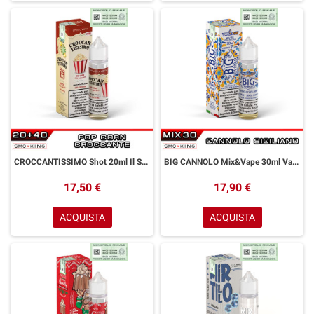
CROCCANTISSIMO Shot 20ml Il Santone ENJOYSVAPO Pop Corn Burro
BIG CANNOLO Mix&Vape 30ml Vaporart Cannolo Siciliano
17,50 €
17,90 €
ACQUISTA
ACQUISTA