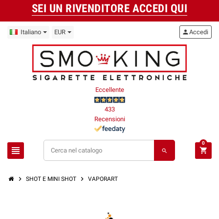
SEI UN RIVENDITORE ACCEDI QUI
Italiano
EUR
person
Accedi
Eccellente
433
Recensioni
0
view_headline
shopping_cart
search
chevron_right
chevron_right
SHOT E MINI SHOT
VAPORART