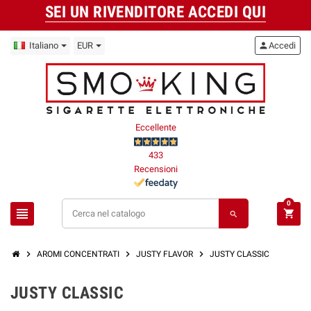
SEI UN RIVENDITORE ACCEDI QUI
Italiano
EUR
person
Accedi
Eccellente
433
Recensioni
0
view_headline
shopping_cart
search
chevron_right
chevron_right
chevron_right
AROMI CONCENTRATI
JUSTY FLAVOR
JUSTY CLASSIC
JUSTY CLASSIC