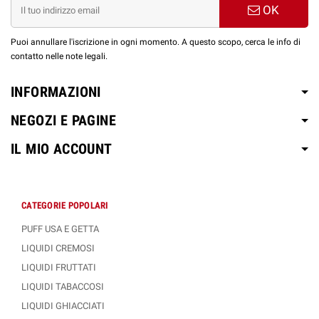
SILURO 10 ml
: Ghiacciolo alla frutta
OK
TWIST 10 ml
: Biscotto, caramello e cioccolato
Puoi annullare l'iscrizione in ogni momento. A questo scopo, cerca le info di
SCOPRI COME DILUIRE GLI AROMI JUSTY
contatto nelle note legali.
FLAVOR CLASSIC
INFORMAZIONI
NEGOZI E PAGINE
IL MIO ACCOUNT
CATEGORIE POPOLARI
PUFF USA E GETTA
LIQUIDI CREMOSI
LIQUIDI FRUTTATI
LIQUIDI TABACCOSI
LIQUIDI GHIACCIATI