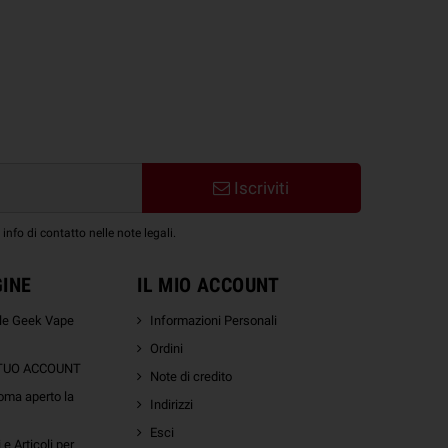
Iscriviti
nfo di contatto nelle note legali.
GINE
IL MIO ACCOUNT
ale Geek Vape
Informazioni Personali
Ordini
 TUO ACCOUNT
Note di credito
oma aperto la
Indirizzi
Esci
e Articoli per