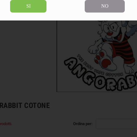
SI
NO
RABBIT COTONE
rodotti.
Ordina per: