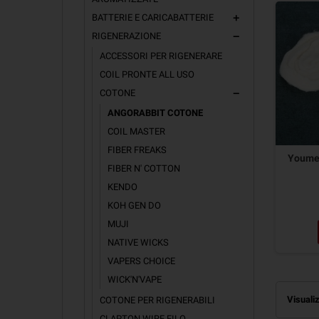
BATTERIE E CARICABATTERIE
add
RIGENERAZIONE
remove
ACCESSORI PER RIGENERARE
COIL PRONTE ALL USO
COTONE
remove
ANGORABBIT COTONE
COIL MASTER
FIBER FREAKS
Youme
FIBER N' COTTON
KENDO
KOH GEN DO
MUJI
NATIVE WICKS
VAPERS CHOICE
WICK'N'VAPE
Visualiz
COTONE PER RIGENERABILI
CLAPTON WIRE FILO