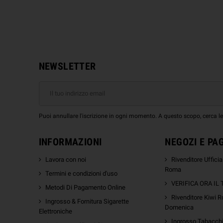
NEWSLETTER
Puoi annullare l'iscrizione in ogni momento. A questo scopo, cerca le i
INFORMAZIONI
NEGOZI E PA
Lavora con noi
Rivenditore Uffici
Roma
Termini e condizioni d'uso
VERIFICA ORA IL
Metodi Di Pagamento Online
Rivenditore Kiwi R
Ingrosso & Fornitura Sigarette
Domenica
Elettroniche
Ingrosso Tabacchi 