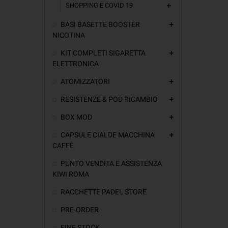
SHOPPING E COVID 19
add
BASI BASETTE BOOSTER
add
NICOTINA
KIT COMPLETI SIGARETTA
add
ELETTRONICA
ATOMIZZATORI
add
RESISTENZE & POD RICAMBIO
add
BOX MOD
add
CAPSULE CIALDE MACCHINA
add
CAFFÈ
PUNTO VENDITA E ASSISTENZA
KIWI ROMA
RACCHETTE PADEL STORE
PRE-ORDER
FINE STOCK