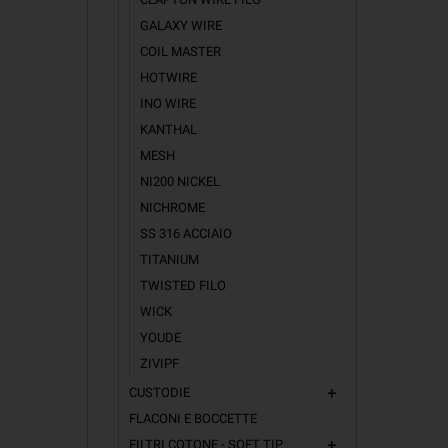
GALAXY WIRE
COIL MASTER
HOTWIRE
INO WIRE
KANTHAL
MESH
NI200 NICKEL
NICHROME
SS 316 ACCIAIO
TITANIUM
TWISTED FILO
WICK
YOUDE
ZIVIPF
CUSTODIE
add
FLACONI E BOCCETTE
FILTRI COTONE - SOFT TIP
add