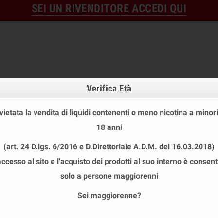
SEI UN RIVENDITORE ACCEDI QUI
Verifica Età
 vietata la vendita di liquidi contenenti o meno nicotina a minori
18 anni
OFFERTE
DISPOSABLE
TPD
(art. 24 D.lgs. 6/2016 e D.Direttoriale A.D.M. del 16.03.2018)
 STOCK
USA E GETTA
LIQUIDI PRONTI
SHOT E MIN
accesso al sito e l'acquisto dei prodotti al suo interno è consent
NERAZIONE
chevron_right
COTONE
chevron_right
ANGORABBIT COTONE
solo a persone maggiorenni
Sei maggiorenne?