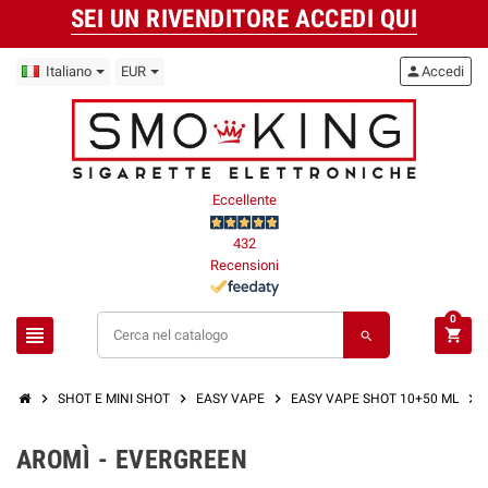
SEI UN RIVENDITORE ACCEDI QUI
Italiano
EUR
person
Accedi
Eccellente
432
Recensioni
0
view_headline
shopping_cart
search
chevron_right
chevron_right
chevron_right
chevron_right
SHOT E MINI SHOT
EASY VAPE
EASY VAPE SHOT 10+50 ML
AROMÌ - EVERGREEN