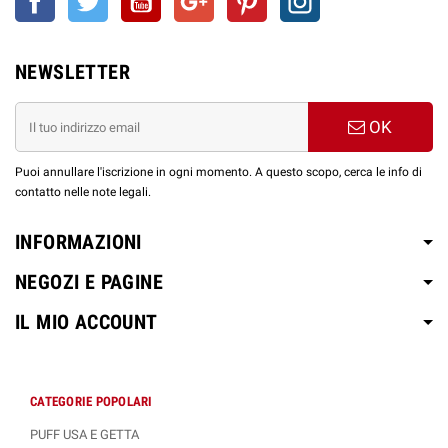
1 x Base Neutra 10ml - 18
mg/ml (50/50)
Aroma
60 ml Liquido Nicotina 6
1 x Base Neutra 10ml - 18
Shot 10ml
mg/ml (60/40)
NEWSLETTER
mg/ml (Full PG)
1 x Glicerina Vegetale 30ml
Aroma
2 x Glicole Propilenico 10ml
60 ml Liquido Senza
OK
Shot 10ml
1 x Glicerina Vegetale 30ml
Nicotina (50/50)
Puoi annullare l'iscrizione in ogni momento. A questo scopo, cerca le info di
contatto nelle note legali.
SCOPRI LE ALTRE LINEE AROMÌ SHOT
10+50ml by EASY VAPE
INFORMAZIONI
NEGOZI E PAGINE
IL MIO ACCOUNT
CATEGORIE POPOLARI
PUFF USA E GETTA