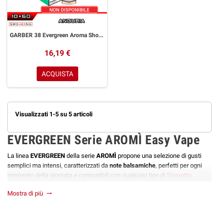
GARBER 38 Evergreen Aroma Shot 10+50 ml Aromì by Easy Vape Anguria
16,19 €
ACQUISTA
Visualizzati 1-5 su 5 articoli
EVERGREEN Serie AROMÌ Easy Vape
La linea
EVERGREEN
della serie
AROMÌ
propone una selezione di gusti
semplici ma intensi, caratterizzati da
note balsamiche
,
perfetti per ogni
momento della giornata e compatibili con qualsiasi tipo di
Sigaretta
Elettronica
.
Mostra di più
trending_flat
AROMÌ
è la serie di liquidi firmata
EASY VAPE
che si ispira ai grandi
maestri dell'arte, i cui capolavori hanno lasciato un'impronta indelebile