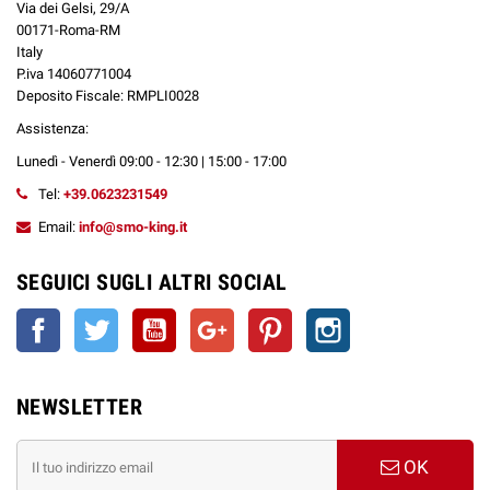
sconti.
Via dei Gelsi, 29/A
00171-Roma-RM
Italy
P.iva 14060771004
Deposito Fiscale: RMPLI0028
Assistenza:
Lunedì - Venerdì 09:00 - 12:30 | 15:00 - 17:00
Tel:
+39.0623231549
Email:
info@smo-king.it
SEGUICI SUGLI ALTRI SOCIAL
Facebook
Twitter
YouTube
Google+
Pinterest
Instagram
NEWSLETTER
OK