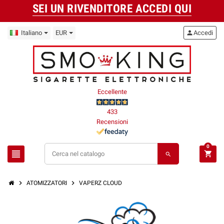
SEI UN RIVENDITORE ACCEDI QUI
Italiano
EUR
person
Accedi
Eccellente
433
Recensioni
0
view_headline
shopping_cart
search
chevron_right
chevron_right
ATOMIZZATORI
VAPERZ CLOUD