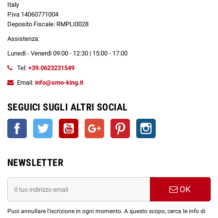
Italy
fondamentali per mantenere la bontà del sapore e la resa aromatica.
P.iva 14060771004
Facilità di sostituzione:
Ricambi semplici da installare per garantire
Deposito Fiscale: RMPLI0028
un’esperienza di svapo senza complicazioni.
Assistenza:
RICAMBI LION POD LA TABACCHERIA
Lunedì - Venerdì 09:00 - 12:30 | 15:00 - 17:00
Acquista da Smo-king i tuoi
ricambi originali La Tabaccheria
per
Tel:
+39.0623231549
prolungare la vita del tuo dispositivo e godere del massimo sapore ad ogni
svapata. Compatibili con:
Email:
info@smo-king.it
LION Hellvape La Tabaccheria Pod Mod 1900 mAh
SEGUICI SUGLI ALTRI SOCIAL
Facebook
Twitter
YouTube
Google+
Pinterest
Instagram
ATTENZIONE
: Per motivi igienico-sanitari e di normativa vigente, i prodotti hardware
come
resistenze, cartucce, pod e serbatoi vuoti
non possono essere restituiti una
volta utilizzati.
NEWSLETTER
OK
Puoi annullare l'iscrizione in ogni momento. A questo scopo, cerca le info di