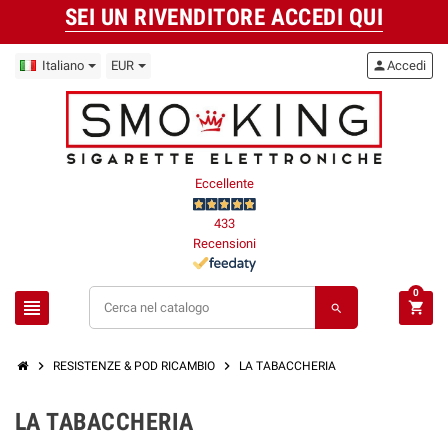
SEI UN RIVENDITORE ACCEDI QUI
Italiano
EUR
person
Accedi
Eccellente
433
Recensioni
0
view_headline
shopping_cart
search
chevron_right
chevron_right
RESISTENZE & POD RICAMBIO
LA TABACCHERIA
LA TABACCHERIA