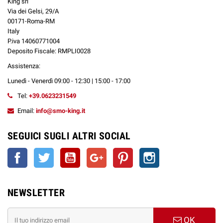
King srl
Via dei Gelsi, 29/A
CUORI Selection
►
PASTAFROLLA + FRUTTA
00171-Roma-RM
Italy
CREAMY Selection
►
BASE DOLCE + CREME
P.iva 14060771004
Deposito Fiscale: RMPLI0028
Assistenza:
FRESH Selection
►
MIX DI FRUTTA + ICE
Lunedì - Venerdì 09:00 - 12:30 | 15:00 - 17:00
FRESH CHEESECAKE
►
BASE CHEESECAKE
Tel:
+39.0623231549
Email:
info@smo-king.it
ORO GELATI
►
GUSTI DI GELATI GOLOSI
SEGUICI SUGLI ALTRI SOCIAL
Facebook
Twitter
YouTube
Google+
Pinterest
Instagram
Come utilizzare gli aromi Shot 20 ml
GOLDWAVE?
Gli
Shot 20ml GOLDWAVE
sono aromi in formato pratico da diluire,
NEWSLETTER
progettati per essere miscelati prima dell'uso nella Sigaretta Elettronica.
Ogni flacone contiene
20 ml di Aroma con concentrazione tripla
, disciolto
in solo
Glicole Propilenico
(PG).
OK