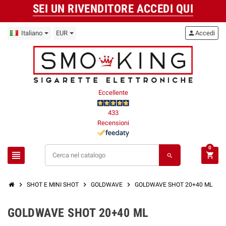
SEI UN RIVENDITORE ACCEDI QUI
Italiano
EUR
person
Accedi
Eccellente
433
Recensioni
0
view_headline
shopping_cart
search
chevron_right
chevron_right
chevron_right
SHOT E MINI SHOT
GOLDWAVE
GOLDWAVE SHOT 20+40 ML
GOLDWAVE SHOT 20+40 ML