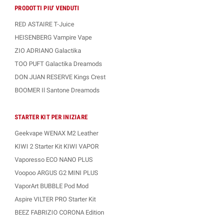
I liquidi
Shot 20 ml GOLDWAVE
sono progettati per essere pronti all'uso in
PRODOTTI PIU' VENDUTI
tempi decisamente più rapidi
rispetto agli aromi concentrati tradizionali.
RED ASTAIRE T-Juice
Possono essere
utilizzati subito dopo la miscelazione
, ma in genere è
consigliabile un'attesa di
24 ore
per ottenere una
resa aromatica
HEISENBERG Vampire Vape
perfettamente sviluppata
.
ZIO ADRIANO Galactika
TOO PUFT Galactika Dreamods
DON JUAN RESERVE Kings Crest
BOOMER Il Santone Dreamods
STARTER KIT PER INIZIARE
Geekvape WENAX M2 Leather
KIWI 2 Starter Kit KIWI VAPOR
Vaporesso ECO NANO PLUS
Voopoo ARGUS G2 MINI PLUS
VaporArt BUBBLE Pod Mod
Aspire VILTER PRO Starter Kit
BEEZ FABRIZIO CORONA Edition