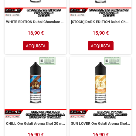
WHITE EDITION Dubai Chocolate Aroma Shot 20 ml GOLDWAVE Cioccolato Bianco Pistacchio Kataifi
[STOCK] DARK EDITION Dubai Chocolate Aroma Shot 20 ml GOLDWAVE Cioccolato Fondente Pistacchio Kataifi
16,90 €
15,90 €
ACQUISTA
ACQUISTA
CHILL Oro Gelati Aroma Shot 20 ml GOLDWAVE Gelato Mirtillo Cioccolato Granella Biscotto Vaniglia
SUN LOVER Oro Gelati Aroma Shot 20 ml GOLDWAVE Gelato Mango Cioccolato Bianco Cocco
16,90 €
16,90 €