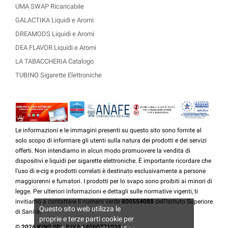
UMA SWAP Ricaricabile
GALACTIKA Liquidi e Aromi
DREAMODS Liquidi e Aromi
DEA FLAVOR Liquidi e Aromi
LA TABACCHERIA Catalogo
TUBINO Sigarette Elettroniche
Le informazioni e le immagini presenti su questo sito sono fornite al
solo scopo di informare gli utenti sulla natura dei prodotti e dei servizi
offerti. Non intendiamo in alcun modo promuovere la vendita di
dispositivi e liquidi per sigarette elettroniche. È importante ricordare che
l'uso di e-cig e prodotti correlati è destinato esclusivamente a persone
maggiorenni e fumatori. I prodotti per lo svapo sono proibiti ai minori di
legge. Per ulteriori informazioni e dettagli sulle normative vigenti, ti
invitiamo a contattare il numero verde
800554088
dell'Istituto Superiore
Questo sito web utilizza le
di Sanità.
proprie e terze parti cookie per
© 2026 KING SRL P.IVA 14060771004