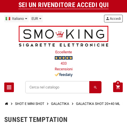
SEI UN RIVENDITORE ACCEDI QUI
Italiano
EUR
person
Accedi
Eccellente
433
Recensioni
0
view_headline
shopping_cart
search
chevron_right
chevron_right
chevron_right
chevron_right
SHOT E MINI SHOT
GALACTIKA
GALACTIKA SHOT 20+40 ML
SUNSET TEMPTATION