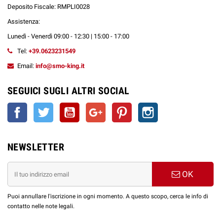
FORMATO:
Aroma Shot 20 ml
Deposito Fiscale: RMPLI0028
+ 20/30 ml Glicerina Vegetale
DILUIZIONE:
Assistenza:
+ 20/10 ml Base Neutra
(con o senza Nicotina)
Lunedì - Venerdì 09:00 - 12:30 | 15:00 - 17:00
LIQUIDO FINALE:
60 ml
Tel:
+39.0623231549
DISPOSITIVI:
Sistemi MTL, DTL e POD
Email:
info@smo-king.it
MATURAZIONE:
24 Ore
SEGUICI SUGLI ALTRI SOCIAL
Perché scegliere la Linea SUNSET TEMPTATION
Facebook
Twitter
YouTube
Google+
Pinterest
Instagram
di GALACTIKA:
Ricette fruttate e fresche dal gusto naturale e genuino
Formato Shot 20+40 ml: pratico e semplice da diluire
NEWSLETTER
Compatibile con tutti i dispositivi, ideale per un uso quotidiano
OK
► Come usare gli aromi Shot 20+40 ml della
Linea SUNSET TEMPTATION di GALACTIKA &
Puoi annullare l'iscrizione in ogni momento. A questo scopo, cerca le info di
Valkiria?
contatto nelle note legali.