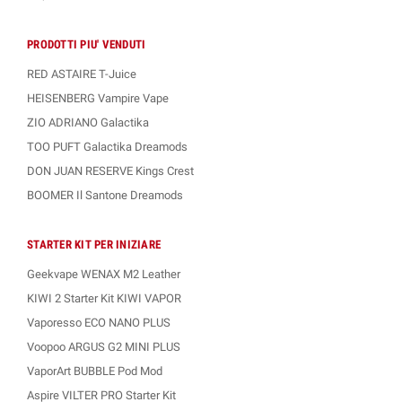
massima resa aromatica è indicato l'uso su
sistemi MTL e
POD Mod
, ma
è possibile utilizzare questi liquidi anche con altri tipi di
Atomizzatori
e
PRODOTTI PIU' VENDUTI
Resistenze
.
RED ASTAIRE T-Juice
HEISENBERG Vampire Vape
Hai dubbi sulla preparazione del prodotto?
Se desideri ulteriori
informazioni puoi consultare la nostra
Guida alla Miscelazione dei Liquidi
ZIO ADRIANO Galactika
per Sigaretta Elettronica.
TOO PUFT Galactika Dreamods
DON JUAN RESERVE Kings Crest
Per qualsiasi altra informazione o dubbio non esitare a
BOOMER Il Santone Dreamods
contattare il nostro
Servizio Clienti
STARTER KIT PER INIZIARE
Geekvape WENAX M2 Leather
KIWI 2 Starter Kit KIWI VAPOR
Vaporesso ECO NANO PLUS
Voopoo ARGUS G2 MINI PLUS
VaporArt BUBBLE Pod Mod
Aspire VILTER PRO Starter Kit