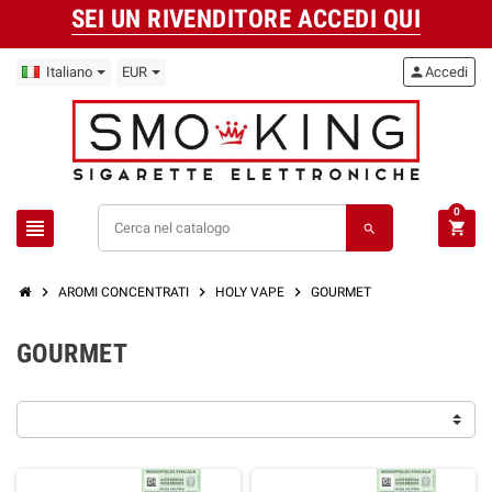
SEI UN RIVENDITORE ACCEDI QUI
Italiano
EUR
person
Accedi
0
view_headline
shopping_cart
search
chevron_right
chevron_right
chevron_right
AROMI CONCENTRATI
HOLY VAPE
GOURMET
GOURMET