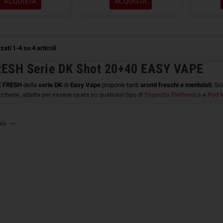
ACQUISTA
ACQUISTA
zati 1-4 su 4 articoli
RESH Serie DK Shot 20+40 EASY VAPE
K FRESH
della
serie
DK
di
Easy Vape
propone tanti
aromi freschi e mentolati
. Sc
ccherie, adatta per essere usata su qualsiasi tipo di
Sigaretta Elettronica
e
Pod 
più
diluire i SHOT 20+40 ml DK FRESH Easy Vape
trending_flat
nee della Serie
DK Easy Vape
sono disponibili in formato
Shot 20+40 ml
da diluire
ne contiene
20ml di Aroma
disciolto in solo
Glicole Propilenico
(PG), da
diluire f
ento alla tabella sottostante per alcuni esempi di diluizione e, se desideri ulteri
ne dei Liquidi
per Sigaretta Elettronica.
otto Iniziale
Additivo
2 x Base Neutra 10ml - 18 mg/ml (50/50)