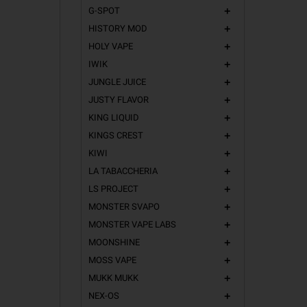
G-SPOT
add
HISTORY MOD
add
HOLY VAPE
add
IWIK
add
JUNGLE JUICE
add
JUSTY FLAVOR
add
KING LIQUID
add
KINGS CREST
add
KIWI
add
LA TABACCHERIA
add
LS PROJECT
add
MONSTER SVAPO
add
MONSTER VAPE LABS
add
MOONSHINE
add
MOSS VAPE
add
MUKK MUKK
add
NEX-OS
add