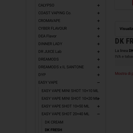
CALYPSO
add
COAST VAPING Co.
add
CROMAVAPE
add
CYBER FLAVOUR
Visualiz
add
DEA Flavor
add
DK F
DINNER LADY
add
La linea
D
DR JUICE Lab
add
IVA e taba
DREAMODS
add
DREAMODS x IL SANTONE
add
Mostra di 
Come 
DYP
add
EASY VAPE
remove
Tutte le li
EASY VAPE MINI SHOT 10+10 ML
in totale.
Ogni flaco
EASY VAPE MINI SHOT 10+20 ML
add
Fai riferim
EASY VAPE SHOT 10+50 ML
add
Miscelazio
EASY VAPE SHOT 20+40 ML
remove
DK CREAM
Prod
DK FRESH