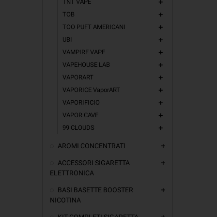
TNT VAPE
add
TOB
add
TOO PUFT AMERICANI
add
UBI
add
VAMPIRE VAPE
add
VAPEHOUSE LAB
add
VAPORART
add
VAPORICE VaporART
add
VAPORIFICIO
add
VAPOR CAVE
add
99 CLOUDS
add
AROMI CONCENTRATI
add
ACCESSORI SIGARETTA
add
ELETTRONICA
BASI BASETTE BOOSTER
add
NICOTINA
KIT COMPLETI SIGARETTA