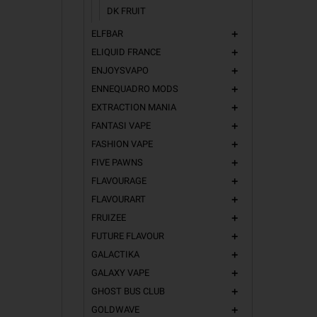
DK FRUIT
Aroma Sh
ELFBAR
add
ELIQUID FRANCE
add
Aroma Sh
ENJOYSVAPO
add
Aroma Sh
ENNEQUADRO MODS
add
EXTRACTION MANIA
add
FANTASI VAPE
add
FASHION VAPE
add
FIVE PAWNS
add
FLAVOURAGE
add
FLAVOURART
add
FRUIZEE
add
FUTURE FLAVOUR
add
GALACTIKA
add
GALAXY VAPE
add
GHOST BUS CLUB
add
GOLDWAVE
add