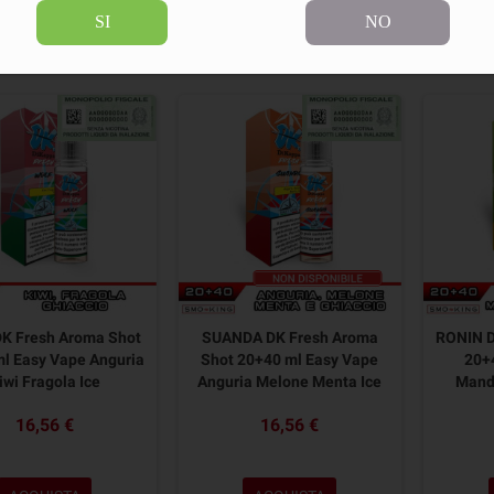
SI
NO
rodotti.
Ordina per:
K Fresh Aroma Shot
SUANDA DK Fresh Aroma
RONIN D
l Easy Vape Anguria
Shot 20+40 ml Easy Vape
20+
iwi Fragola Ice
Anguria Melone Menta Ice
Mand
16,56 €
16,56 €