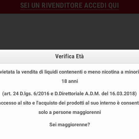
SEI UN RIVENDITORE ACCEDI QUI
Verifica Età
 vietata la vendita di liquidi contenenti o meno nicotina a minori
18 anni
OFFERTE
DISPOSABLE
TPD
(art. 24 D.lgs. 6/2016 e D.Direttoriale A.D.M. del 16.03.2018)
 STOCK
USA E GETTA
LIQUIDI PRONTI
SHOT E MIN
accesso al sito e l'acquisto dei prodotti al suo interno è consent
PE SHOT 20+40 ML
chevron_right
DK FRESH
solo a persone maggiorenni
Sei maggiorenne?
RESH