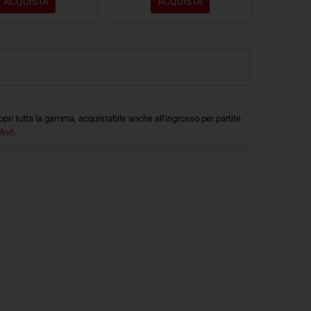
ACQUISTA
ACQUISTA
opri tutta la gamma, acquistabile anche all'ingrosso per partite
Mod
.
 direttamente all'interno del flacone per ottenere
60 ml di Liquido
ino a 60ml
direttamente all'interno del flacone.
ori informazioni a riguardo, consulta anche la nostra
Guida alla
Risultato Finale