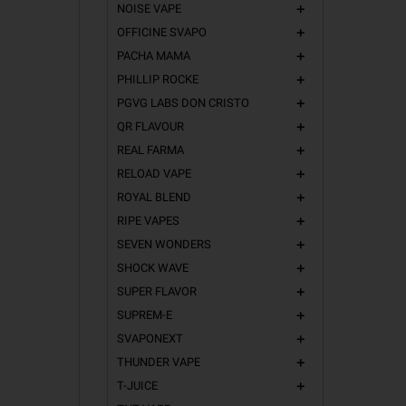
NOISE VAPE
add
OFFICINE SVAPO
add
PACHA MAMA
add
PHILLIP ROCKE
add
PGVG LABS DON CRISTO
add
QR FLAVOUR
add
REAL FARMA
add
RELOAD VAPE
add
ROYAL BLEND
add
RIPE VAPES
add
SEVEN WONDERS
add
SHOCK WAVE
add
SUPER FLAVOR
add
SUPREM-E
add
SVAPONEXT
add
THUNDER VAPE
add
T-JUICE
add