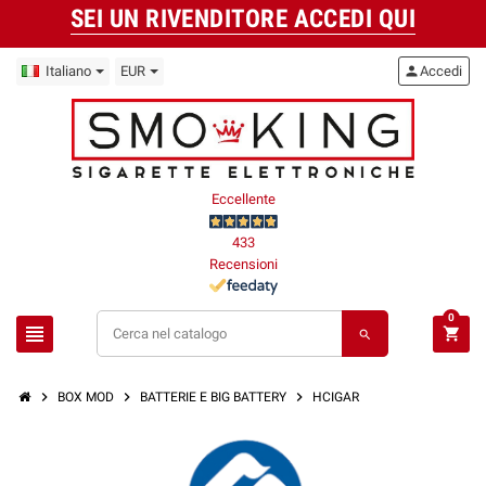
SEI UN RIVENDITORE ACCEDI QUI
Italiano
EUR
person
Accedi
Eccellente
433
Recensioni
0
view_headline
shopping_cart
search
chevron_right
chevron_right
chevron_right
BOX MOD
BATTERIE E BIG BATTERY
HCIGAR